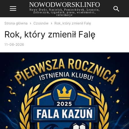
NOWODWORSKI.INFO
Nowy Dwór, Nasielsk, Pomiechówek, Leoncin,
Zalroczym, tygodnik, prasa, wiadomości,
informacje
Strona główna
Czosnów
Rok, który zmienił Falę
Rok, który zmienił Falę
11-06-2026