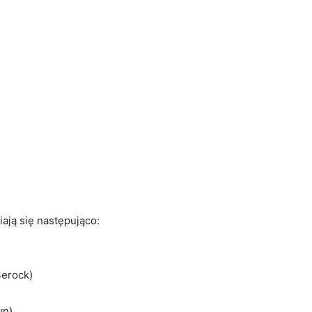
ają się następująco:
Serock)
yn)