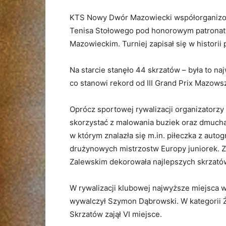
KTS Nowy Dwór Mazowiecki współorganizo
Tenisa Stołowego pod honorowym patron
Mazowieckim. Turniej zapisał się w histori
Na starcie stanęło 44 skrzatów – była to n
co stanowi rekord od III Grand Prix Mazows
Oprócz sportowej rywalizacji organizatorzy
skorzystać z malowania buziek oraz dmucha
w którym znalazła się m.in. piłeczka z aut
drużynowych mistrzostw Europy juniorek.
Zalewskim dekorowała najlepszych skrzató
W rywalizacji klubowej najwyższe miejsc
wywalczył Szymon Dąbrowski. W kategorii Ża
Skrzatów zajął VI miejsce.