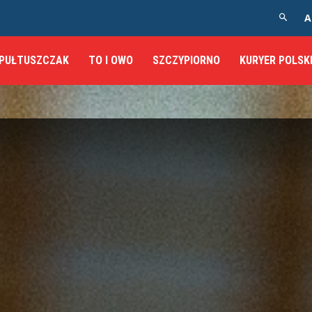
A
PUŁTUSZCZAK
TO I OWO
SZCZYPIORNO
KURYER POLSK