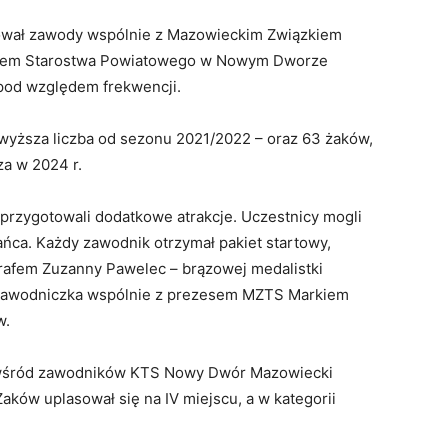
wał zawody wspólnie z Mazowieckim Związkiem
atem Starostwa Powiatowego w Nowym Dworze
i pod względem frekwencji.
ajwyższa liczba od sezonu 2021/2022 – oraz 63 żaków,
za w 2024 r.
 przygotowali dodatkowe atrakcje. Uczestnicy mogli
ńca. Każdy zawodnik otrzymał pakiet startowy,
ografem Zuzanny Pawelec – brązowej medalistki
 Zawodniczka wspólnie z prezesem MZTS Markiem
w.
a wśród zawodników KTS Nowy Dwór Mazowiecki
ków uplasował się na IV miejscu, a w kategorii