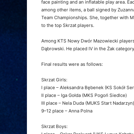
face painting and an inflatable play area. E
among other items, a ball signed by Zuzann
Team Championships. She, together with M
to the top Skrzat players.
Among KTS Nowy Dwór Mazowiecki players,
Dąbrowski. He placed IV in the Żak category 
Final results were as follows:
Skrzat Girls:
I place – Aleksandra Bębenek (KS Sokół Se
II place – Iga Gołda (MKS Pogoń Siedlce)
III place – Nela Duda (MUKS Start Nadarzyn
9–12 place – Anna Polna
Skrzat Boys: