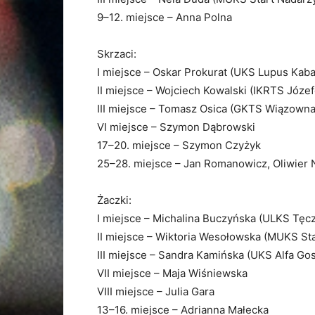
9–12. miejsce – Anna Polna
Skrzaci:
I miejsce – Oskar Prokurat (UKS Lupus Kab
II miejsce – Wojciech Kowalski (IKRTS Józe
III miejsce – Tomasz Osica (GKTS Wiązowna
VI miejsce – Szymon Dąbrowski
17–20. miejsce – Szymon Czyżyk
25–28. miejsce – Jan Romanowicz, Oliwier 
Żaczki:
I miejsce – Michalina Buczyńska (ULKS Tęcz
II miejsce – Wiktoria Wesołowska (MUKS St
III miejsce – Sandra Kamińska (UKS Alfa Gos
VII miejsce – Maja Wiśniewska
VIII miejsce – Julia Gara
13–16. miejsce – Adrianna Małecka