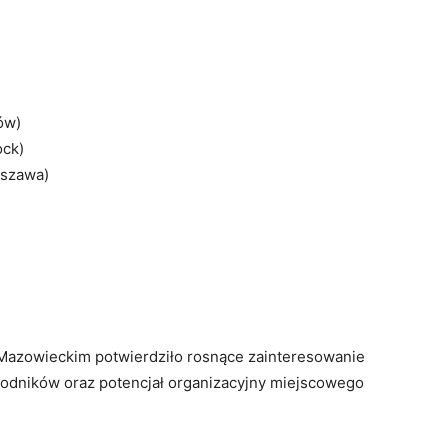
ów)
ock)
rszawa)
Mazowieckim potwierdziło rosnące zainteresowanie
dników oraz potencjał organizacyjny miejscowego