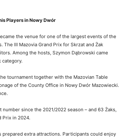
nis Players in Nowy Dwór
came the venue for one of the largest events of the
. The III Mazovia Grand Prix for Skrzat and Żak
titors. Among the hosts, Szymon Dąbrowski came
k category.
e tournament together with the Mazovian Table
ronage of the County Office in Nowy Dwór Mazowiecki.
nce.
st number since the 2021/2022 season – and 63 Żaks,
 Prix in 2024.
s prepared extra attractions. Participants could enjoy