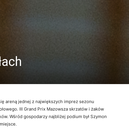
łach
ę areną jednej z największych imprez sezonu
ołowego. III Grand Prix Mazowsza skrzatów i żaków
ików. Wśród gospodarzy najbliżej podium był Szymon
 miejsce.