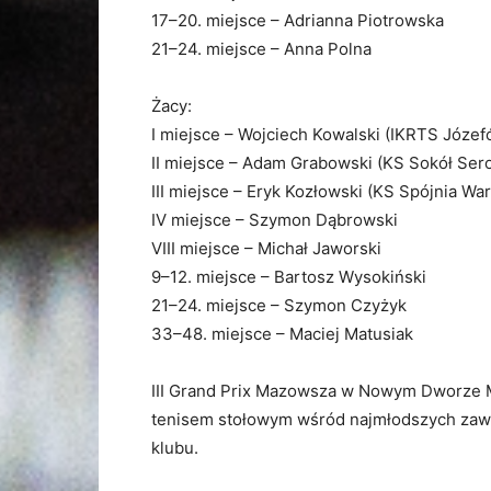
17–20. miejsce – Adrianna Piotrowska
21–24. miejsce – Anna Polna
Żacy:
I miejsce – Wojciech Kowalski (IKRTS Józef
II miejsce – Adam Grabowski (KS Sokół Ser
III miejsce – Eryk Kozłowski (KS Spójnia Wa
IV miejsce – Szymon Dąbrowski
VIII miejsce – Michał Jaworski
9–12. miejsce – Bartosz Wysokiński
21–24. miejsce – Szymon Czyżyk
33–48. miejsce – Maciej Matusiak
III Grand Prix Mazowsza w Nowym Dworze 
tenisem stołowym wśród najmłodszych zawo
klubu.