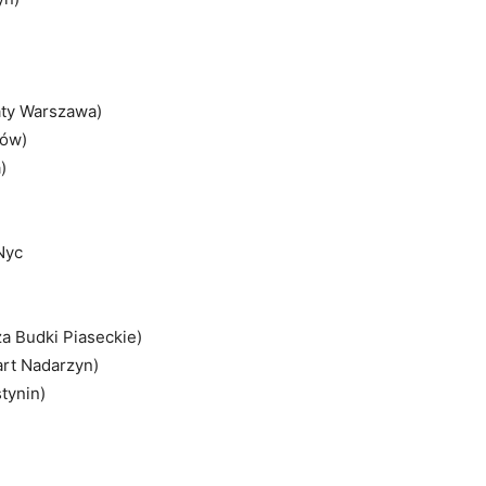
aty Warszawa)
fów)
)
Nyc
a Budki Piaseckie)
art Nadarzyn)
tynin)