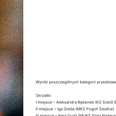
Wyniki poszczególnych kategorii przedstawi
Skrzatki:
I miejsce – Aleksandra Bębenek (KS Sokół 
II miejsce – Iga Gołda (MKS Pogoń Siedlce)
III miejsce – Nela Duda (MUKS Start Nadarz