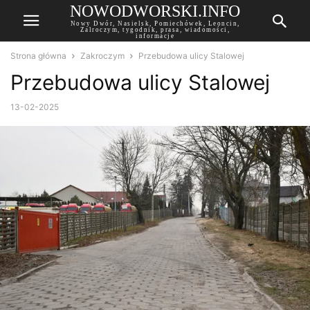
NOWODWORSKI.INFO
Nowy Dwór, Nasielsk, Pomiechówek, Leoncin,
Zalroczym, tygodnik, prasa, wiadomości,
informacje
Strona główna
Zakroczym
Przebudowa ulicy Stalowej
Przebudowa ulicy Stalowej
13-02-2025