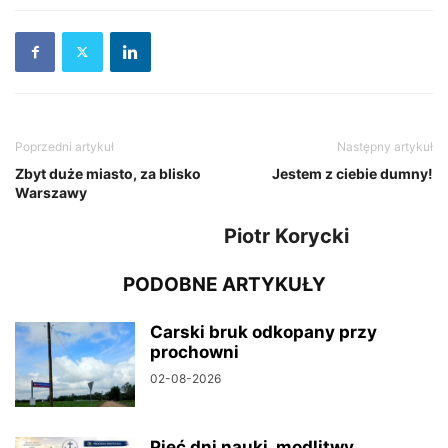
Poprzedni artykuł
Następny artykuł
Zbyt duże miasto, za blisko
Jestem z ciebie dumny!
Warszawy
Piotr Korycki
PODOBNE ARTYKUŁY
Carski bruk odkopany przy
prochowni
02-08-2026
Pięć dni nauki, modlitwy