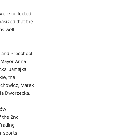
 were collected
hasized that the
as well
l and Preschool
w Mayor Anna
cka, Jamajka
ie, the
echowicz, Marek
la Dworzecka.
nów
f the 2nd
Trading
r sports