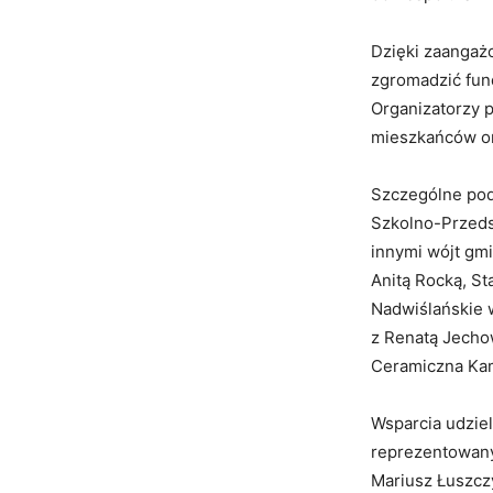
Dzięki zaangaż
zgromadzić fund
Organizatorzy p
mieszkańców ora
Szczególne pod
Szkolno-Przeds
innymi wójt gm
Anitą Rocką, St
Nadwiślańskie 
z Renatą Jecho
Ceramiczna Ka
Wsparcia udzie
reprezentowany
Mariusz Łuszczy