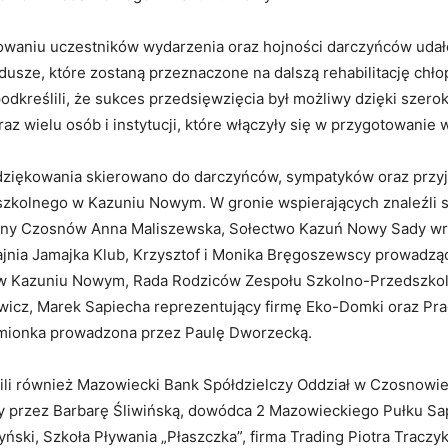
owaniu uczestników wydarzenia oraz hojności darczyńców udał
usze, które zostaną przeznaczone na dalszą rehabilitację chło
odkreślili, że sukces przedsięwzięcia był możliwy dzięki szer
z wielu osób i instytucji, które włączyły się w przygotowanie 
ziękowania skierowano do darczyńców, sympatyków oraz przyj
zkolnego w Kazuniu Nowym. W gronie wspierających znaleźli 
iny Czosnów Anna Maliszewska, Sołectwo Kazuń Nowy Sady wra
ajnia Jamajka Klub, Krzysztof i Monika Bręgoszewscy prowadzą
w Kazuniu Nowym, Rada Rodziców Zespołu Szkolno-Przedszko
wicz, Marek Sapiecha reprezentujący firmę Eko-Domki oraz Pr
mionka prowadzona przez Paulę Dworzecką.
lili również Mazowiecki Bank Spółdzielczy Oddział w Czosnowi
 przez Barbarę Śliwińską, dowódca 2 Mazowieckiego Pułku Sa
ński, Szkoła Pływania „Płaszczka”, firma Trading Piotra Traczy