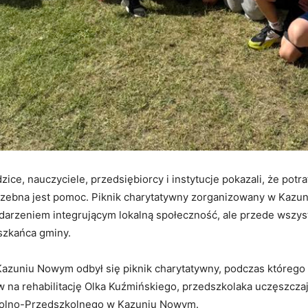
ice, nauczyciele, przedsiębiorcy i instytucje pokazali, że potraf
rzebna jest pomoc. Piknik charytatywny zorganizowany w Kazu
wydarzeniem integrującym lokalną społeczność, ale przede wszy
szkańca gminy.
Kazuniu Nowym odbył się piknik charytatywny, podczas któreg
w na rehabilitację Olka Kuźmińskiego, przedszkolaka uczęszcza
kolno-Przedszkolnego w Kazuniu Nowym.