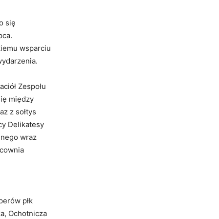
o się
pca.
okiemu wsparciu
wydarzenia.
aciół Zespołu
się między
z z sołtys
cy Delikatesy
lnego wraz
acownia
e
perów płk
ka, Ochotnicza