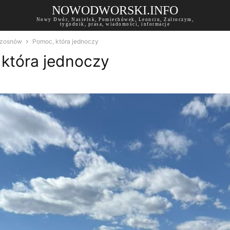
NOWODWORSKI.INFO
Nowy Dwór, Nasielsk, Pomiechówek, Leoncin, Zalroczym,
tygodnik, prasa, wiadomości, informacje
zosnów
Pomoc, która jednoczy
która jednoczy