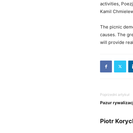
activities, Poe
Kamil Chmielew
The picnic demo
causes. The gre
will provide rea
Poprzedni artykuł
Pazur rywalizacj
Piotr Koryc