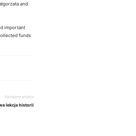
ałgorzata and
nd important
collected funds
Następny artykuł
a lekcja historii