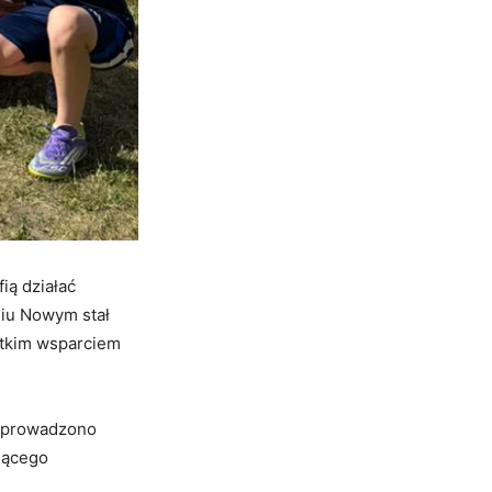
ią działać
niu Nowym stał
stkim wsparciem
o prowadzono
jącego