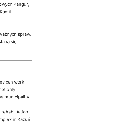
towych Kangur,
Kamil
 ważnych spraw.
taną się
hey can work
not only
e municipality.
 rehabilitation
omplex in Kazuń