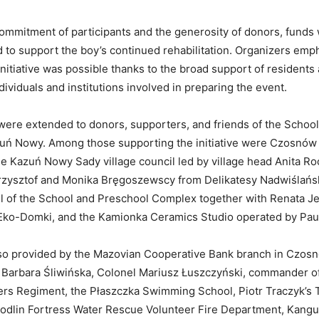
ommitment of participants and the generosity of donors, funds
d to support the boy’s continued rehabilitation. Organizers emp
initiative was possible thanks to the broad support of residents 
ividuals and institutions involved in preparing the event.
were extended to donors, supporters, and friends of the Schoo
uń Nowy. Among those supporting the initiative were Czosnó
e Kazuń Nowy Sady village council led by village head Anita Ro
Krzysztof and Monika Bręgoszewscy from Delikatesy Nadwiślańsk
il of the School and Preschool Complex together with Renata J
Eko-Domki, and the Kamionka Ceramics Studio operated by Pau
so provided by the Mazovian Cooperative Bank branch in Czos
 Barbara Śliwińska, Colonel Mariusz Łuszczyński, commander o
rs Regiment, the Płaszczka Swimming School, Piotr Traczyk’s 
odlin Fortress Water Rescue Volunteer Fire Department, Kangu