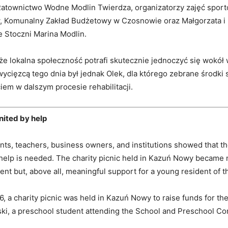
Ratownictwo Wodne Modlin Twierdza, organizatorzy zajęć spor
 Komunalny Zakład Budżetowy w Czosnowie oraz Małgorzata i 
 Stoczni Marina Modlin.
 że lokalna społeczność potrafi skutecznie jednoczyć się wokół
cięzcą tego dnia był jednak Olek, dla którego zebrane środki s
em w dalszym procesie rehabilitacji.
ited by help
nts, teachers, business owners, and institutions showed that t
elp is needed. The charity picnic held in Kazuń Nowy became 
nt but, above all, meaningful support for a young resident of th
, a charity picnic was held in Kazuń Nowy to raise funds for the
ki, a preschool student attending the School and Preschool C