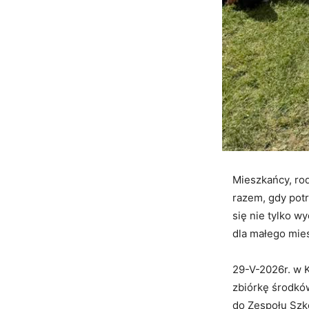
Mieszkańcy, rodz
razem, gdy pot
się nie tylko 
dla małego mie
29-V-2026r. w 
zbiórkę środkó
do Zespołu Sz