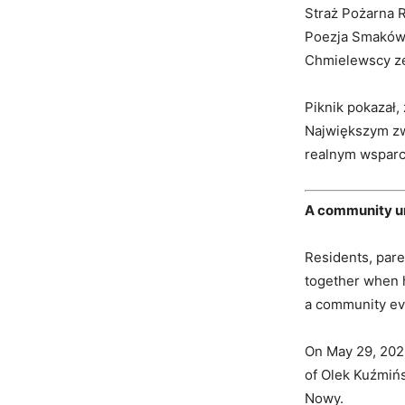
Straż Pożarna 
Poezja Smaków,
Chmielewscy ze
Piknik pokazał,
Największym zwy
realnym wsparci
A community un
Residents, pare
together when h
a community eve
On May 29, 2026
of Olek Kuźmińs
Nowy.