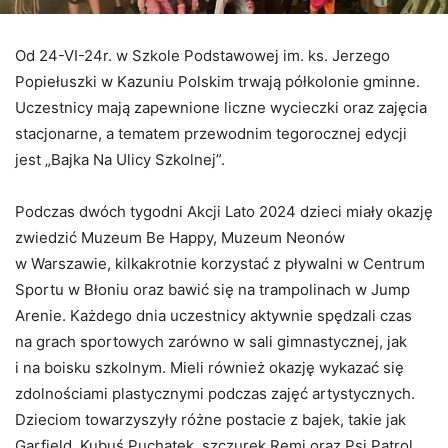
Od 24-VI-24r. w Szkole Podstawowej im. ks. Jerzego
Popiełuszki w Kazuniu Polskim trwają półkolonie gminne.
Uczestnicy mają zapewnione liczne wycieczki oraz zajęcia
stacjonarne, a tematem przewodnim tegorocznej edycji
jest „Bajka Na Ulicy Szkolnej”.
Podczas dwóch tygodni Akcji Lato 2024 dzieci miały okazję
zwiedzić Muzeum Be Happy, Muzeum Neonów
w Warszawie, kilkakrotnie korzystać z pływalni w Centrum
Sportu w Błoniu oraz bawić się na trampolinach w Jump
Arenie. Każdego dnia uczestnicy aktywnie spędzali czas
na grach sportowych zarówno w sali gimnastycznej, jak
i na boisku szkolnym. Mieli również okazję wykazać się
zdolnościami plastycznymi podczas zajęć artystycznych.
Dzieciom towarzyszyły różne postacie z bajek, takie jak
Garfield, Kubuś Puchatek, szczurek Remi oraz Psi Patrol.