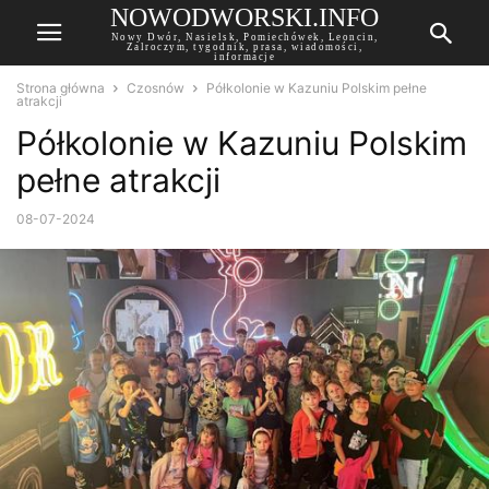
NOWODWORSKI.INFO
Nowy Dwór, Nasielsk, Pomiechówek, Leoncin,
Zalroczym, tygodnik, prasa, wiadomości,
informacje
Strona główna
Czosnów
Półkolonie w Kazuniu Polskim pełne
atrakcji
Półkolonie w Kazuniu Polskim
pełne atrakcji
08-07-2024