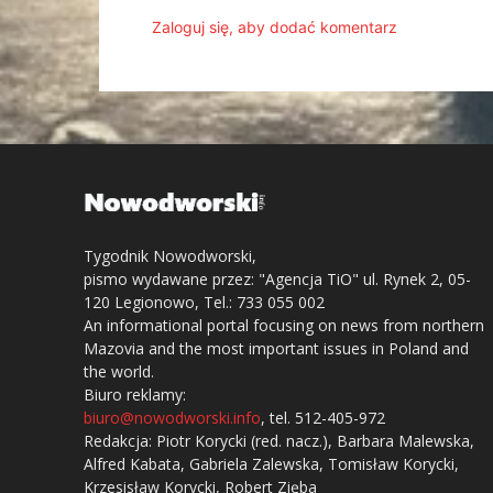
Zaloguj się, aby dodać komentarz
Tygodnik Nowodworski,
pismo wydawane przez: "Agencja TiO" ul. Rynek 2, 05-
120 Legionowo, Tel.: 733 055 002
An informational portal focusing on news from northern
Mazovia and the most important issues in Poland and
the world.
Biuro reklamy:
biuro@nowodworski.info
, tel. 512-405-972
Redakcja: Piotr Korycki (red. nacz.), Barbara Malewska,
Alfred Kabata, Gabriela Zalewska, Tomisław Korycki,
Krzesisław Korycki, Robert Zięba