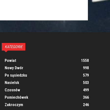
KATEGORIE
Powiat
1558
Nowy Dwór
998
Po sąsiedzku
579
Nasielsk
503
Czosnów
499
Pomiechówek
366
Zakroczym
246