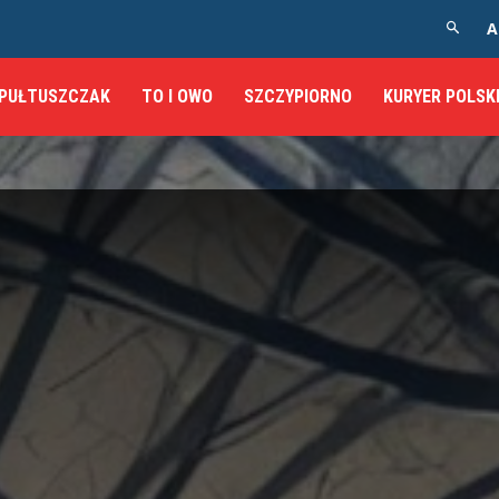
A
PUŁTUSZCZAK
TO I OWO
SZCZYPIORNO
KURYER POLSK