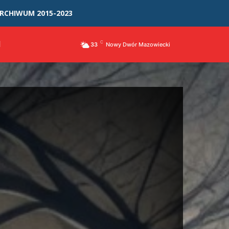
RCHIWUM 2015-2023
I
C
33
Nowy Dwór Mazowiecki