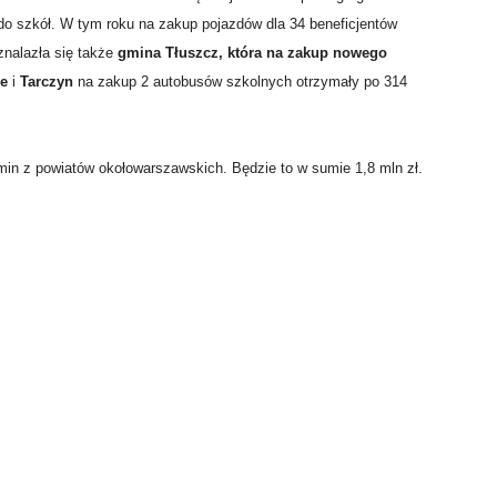
o szkół. W tym roku na zakup pojazdów dla 34 beneficjentów
znalazła się także
gmina Tłuszcz, która na zakup nowego
ce
i
Tarczyn
na zakup 2 autobusów szkolnych otrzymały po 314
min z powiatów okołowarszawskich. Będzie to w sumie 1,8 mln zł.