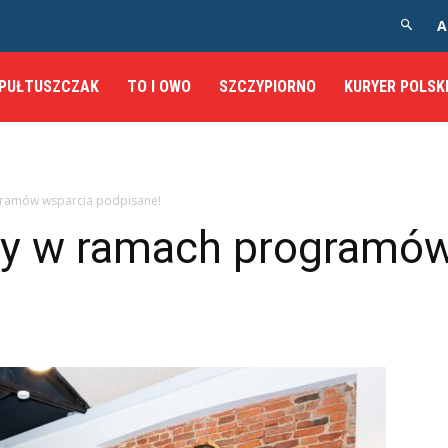
A
PUŁTUSZCZAK
TO I OWO
SZCZYPIORNO
KURYER POLSK
ramów wsparcia podpisane!
y w ramach programów