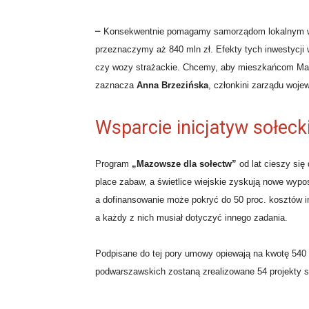
–
Konsekwentnie pomagamy samorządom lokalnym w r
przeznaczymy aż 840 mln zł. Efekty tych inwestycji
czy wozy strażackie. Chcemy, aby mieszkańcom Mazow
zaznacza
Anna Brzezińska
, członkini zarządu woj
Wsparcie inicjatyw sołeck
Program
„Mazowsze dla sołectw”
od lat cieszy się
place zabaw, a świetlice wiejskie zyskują nowe wypo
a dofinansowanie może pokryć do 50 proc. kosztów 
a każdy z nich musiał dotyczyć innego zadania.
Podpisane do tej pory umowy opiewają na kwotę 540 t
podwarszawskich zostaną zrealizowane 54 projekty so