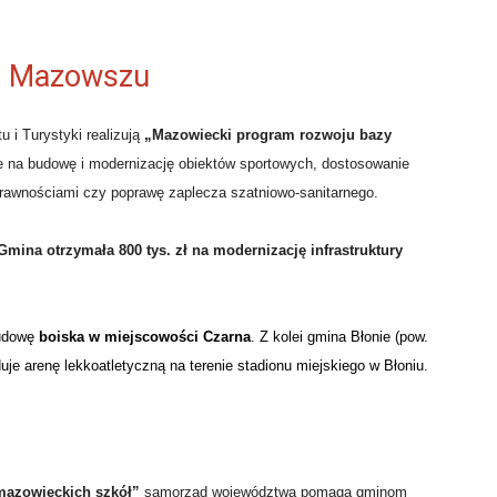
na Mazowszu
 i Turystyki realizują
„Mazowiecki program rozwoju bazy
 na budowę i modernizację obiektów sportowych, dostosowanie
sprawnościami czy poprawę zaplecza szatniowo-sanitarnego.
Gmina otrzymała 800 tys. zł na modernizację infrastruktury
udowę
boiska w miejscowości Czarna
. Z kolei gmina Błonie (pow.
je arenę lekkoatletyczną na terenie stadionu miejskiego w Błoniu.
mazowieckich szkół”
samorząd województwa pomaga gminom