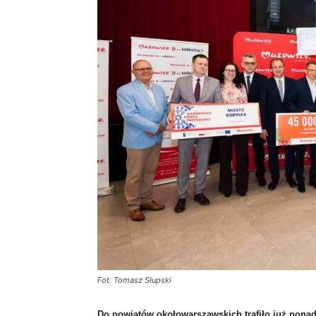
Fot. Tomasz Słupski
Do powiatów okołowarszawskich trafiło już pona