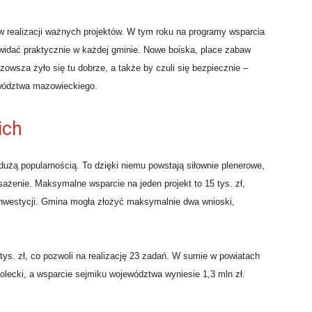
ealizacji ważnych projektów. W tym roku na programy wsparcia
 widać praktycznie w każdej gminie. Nowe boiska, place zabaw
sza żyło się tu dobrze, a także by czuli się bezpiecznie –
ewództwa mazowieckiego.
ich
 dużą popularnością. To dzięki niemu powstają siłownie plenerowe,
sażenie. Maksymalne wsparcie na jeden projekt to 15 tys. zł,
inwestycji. Gmina mogła złożyć maksymalnie dwa wnioski,
ys. zł, co pozwoli na realizację 23 zadań. W sumie w powiatach
lecki, a wsparcie sejmiku województwa wyniesie 1,3 mln zł.