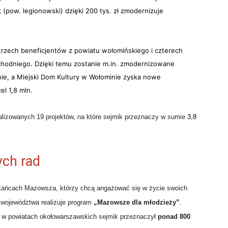
k
(pow. legionowski) dzięki 200 tys. zł zmodernizuje
 trzech beneficjentów z powiatu wołomińskiego i czterech
hodniego. Dzięki temu zostanie m.in. zmodernizowane
e, a Miejski Dom Kultury w Wołominie zyska nowe
l 1,8 mln.
lizowanych 19 projektów, na które sejmik przeznaczy w sumie
3,8
ych rad
zkańcach Mazowsza, którzy chcą angażować się w życie swoich
 województwa realizuje program
„Mazowsze dla młodzieży”
.
h w powiatach okołowarszawskich sejmik przeznaczył
ponad 800