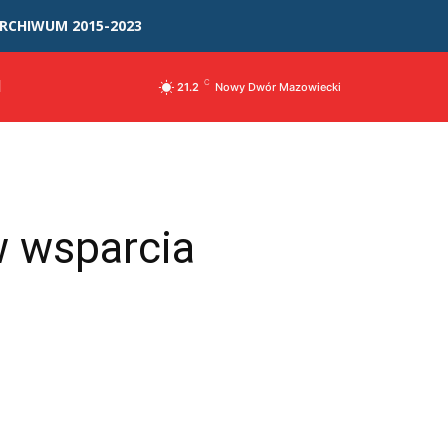
RCHIWUM 2015-2023
I
C
21.2
Nowy Dwór Mazowiecki
 wsparcia