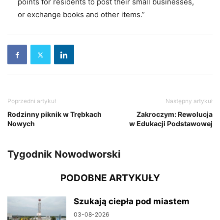
points for residents to post their small businesses,
or exchange books and other items.”
Poprzedni artykuł
Następny artykuł
Rodzinny piknik w Trębkach
Zakroczym: Rewolucja
Nowych
w Edukacji Podstawowej
Tygodnik Nowodworski
PODOBNE ARTYKUŁY
Szukają ciepła pod miastem
03-08-2026