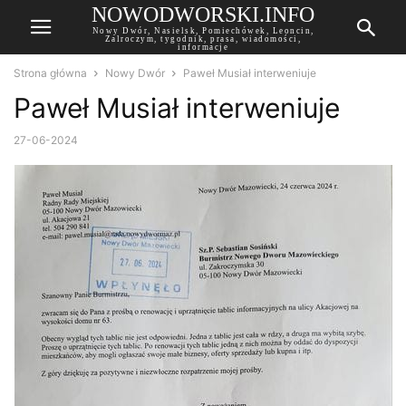
NOWODWORSKI.INFO
Nowy Dwór, Nasielsk, Pomiechówek, Leoncin,
Zalroczym, tygodnik, prasa, wiadomości,
informacje
Strona główna
Nowy Dwór
Paweł Musiał interweniuje
Paweł Musiał interweniuje
27-06-2024