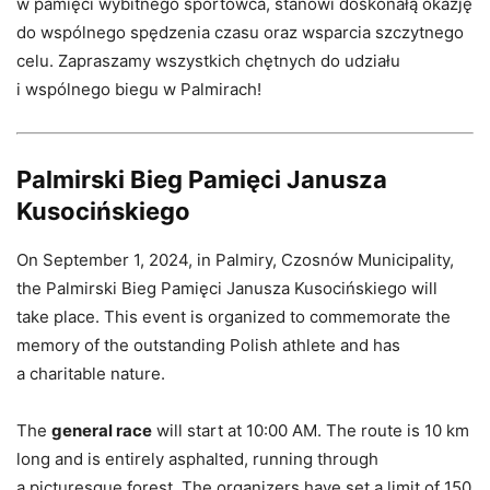
w pamięci wybitnego sportowca, stanowi doskonałą okazję
do wspólnego spędzenia czasu oraz wsparcia szczytnego
celu. Zapraszamy wszystkich chętnych do udziału
i wspólnego biegu w Palmirach!
Palmirski Bieg Pamięci Janusza
Kusocińskiego
On September 1, 2024, in Palmiry, Czosnów Municipality,
the Palmirski Bieg Pamięci Janusza Kusocińskiego will
take place. This event is organized to commemorate the
memory of the outstanding Polish athlete and has
a charitable nature.
The
general race
will start at 10:00 AM. The route is 10 km
long and is entirely asphalted, running through
a picturesque forest. The organizers have set a limit of 150