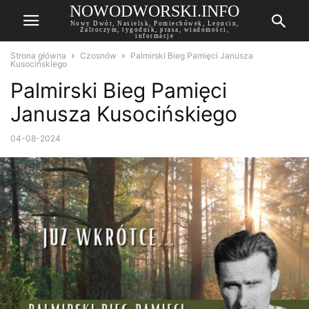
NOWODWORSKI.INFO
Nowy Dwór, Nasielsk, Pomiechówek, Leoncin,
Zalroczym, tygodnik, prasa, wiadomości,
informacje
Strona główna
Czosnów
Palmirski Bieg Pamięci Janusza
Kusocińskiego
Palmirski Bieg Pamięci
Janusza Kusocińskiego
04-08-2024