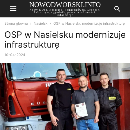
NOWODWORSKI.INFO
Nowy Dwór, Nasielsk, Pomiechówek, Leoncin,
Zalroczym, tygodnik, prasa, wiadomości,
informacje
Strona główna
Nasielsk
OSP w Nasielsku modernizuje infrastrukturę
OSP w Nasielsku modernizuje
infrastrukturę
10-04-2024