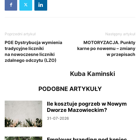
Poprzedni artykuł
Następny artykuł
PGE Dystrybucja wymienia
MOTORYZACJA. Punkty
tradycyjne liczniki
karne po nowemu – zmiany
na nowoczesne liczniki
w przepisach
zdalnego odczytu (LZO)
Kuba Kaminski
PODOBNE ARTYKUŁY
Ile kosztuje pogrzeb w Nowym
Dworze Mazowieckim?
31-07-2026
Employer branding pod koniec