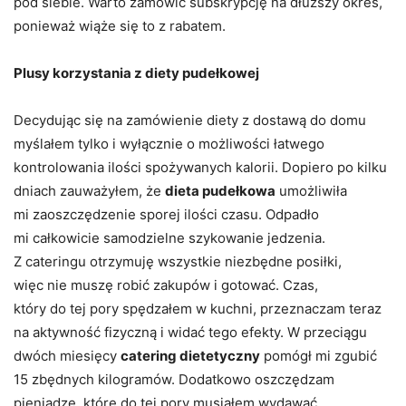
pod siebie. Warto zamówić subskrypcję na dłuższy okres,
ponieważ wiąże się to z rabatem.
Plusy korzystania z diety pudełkowej
Decydując się na zamówienie diety z dostawą do domu
myślałem tylko i wyłącznie o możliwości łatwego
kontrolowania ilości spożywanych kalorii. Dopiero po kilku
dniach zauważyłem, że
dieta pudełkowa
umożliwiła
mi zaoszczędzenie sporej ilości czasu. Odpadło
mi całkowicie samodzielne szykowanie jedzenia.
Z cateringu otrzymuję wszystkie niezbędne posiłki,
więc nie muszę robić zakupów i gotować. Czas,
który do tej pory spędzałem w kuchni, przeznaczam teraz
na aktywność fizyczną i widać tego efekty. W przeciągu
dwóch miesięcy
catering dietetyczny
pomógł mi zgubić
15 zbędnych kilogramów. Dodatkowo oszczędzam
pieniądze, które do tej pory musiałem wydawać