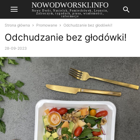
NOWODWORSKI.INFO
Nowy Dwór, Nasielsk, Pomiechówek, Leoncin,
Zalroczym, tygodnik, prasa, wiadomości,
informacje
Strona główna
Promowane
Odchudzanie bez głodówki!
Odchudzanie bez głodówki!
28-09-2023