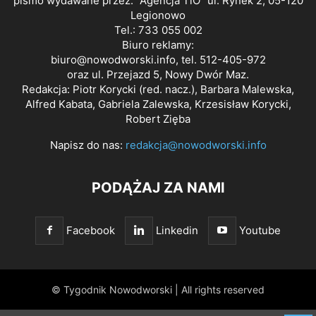
pismo wydawane przez: "Agencja TiO" ul. Rynek 2, 05-120
Legionowo
Tel.: 733 055 002
Biuro reklamy:
biuro@nowodworski.info
, tel. 512-405-972
oraz ul. Przejazd 5, Nowy Dwór Maz.
Redakcja: Piotr Korycki (red. nacz.), Barbara Malewska,
Alfred Kabata, Gabriela Zalewska, Krzesisław Korycki,
Robert Zięba
Napisz do nas:
redakcja@nowodworski.info
PODĄŻAJ ZA NAMI
Facebook
Linkedin
Youtube
© Tygodnik Nowodworski | All rights reserved