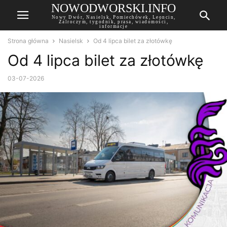
NOWODWORSKI.INFO
Nowy Dwór, Nasielsk, Pomiechówek, Leoncin,
Zalroczym, tygodnik, prasa, wiadomości,
informacje
Strona główna
Nasielsk
Od 4 lipca bilet za złotówkę
Od 4 lipca bilet za złotówkę
03-07-2026