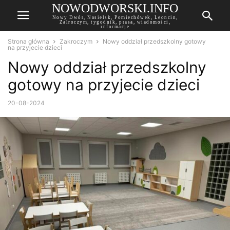
NOWODWORSKI.INFO
Nowy Dwór, Nasielsk, Pomiechówek, Leoncin,
Zalroczym, tygodnik, prasa, wiadomości,
informacje
Strona główna
Zakroczym
Nowy oddział przedszkolny gotowy
na przyjecie dzieci
Nowy oddział przedszkolny
gotowy na przyjecie dzieci
20-08-2024