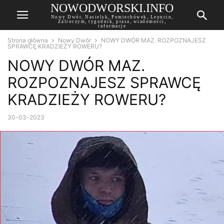
NOWODWORSKI.INFO
Nowy Dwór, Nasielsk, Pomiechówek, Leoncin,
Zalroczym, tygodnik, prasa, wiadomości,
informacje
Strona główna
Nowy Dwór
NOWY DWÓR MAZ. ROZPOZNAJESZ
SPRAWCĘ KRADZIEŻY ROWERU?
NOWY DWÓR MAZ.
ROZPOZNAJESZ SPRAWCĘ
KRADZIEŻY ROWERU?
30-03-2023