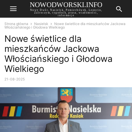
NOWODWORSKI.INFO
Nowy Dwór, Nasielsk, Pomiechówek, Leoncin,
Zalroczym, tygodnik, prasa, wiadomości,
informacje
Strona główna
Nasielsk
Nowe świetlice dla mieszkańców Jackowa
Włościańskiego i Głodowa Wielkiego
Nowe świetlice dla
mieszkańców Jackowa
Włościańskiego i Głodowa
Wielkiego
21-08-2025