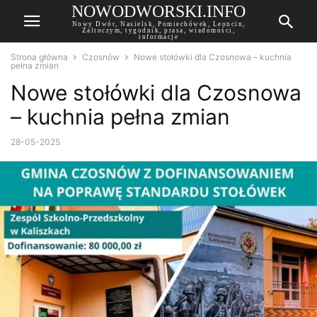
NOWODWORSKI.INFO
Nowy Dwór, Nasielsk, Pomiechówek, Leoncin,
Zalroczym, tygodnik, prasa, wiadomości,
informacje
Strona główna
Czosnów
Nowe stołówki dla Czosnowa – kuchnia
pełna zmian
Nowe stołówki dla Czosnowa
– kuchnia pełna zmian
28-05-2025