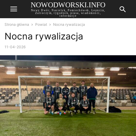
NOWODWORSKI.INFO
Nowy Dwór, Nasielsk, Pomiechówek, Leoncin,
Zalroczym, tygodnik, prasa, wiadomości,
informacje
Strona główna
Powiat
Nocna rywalizacja
Nocna rywalizacja
11-04-2026