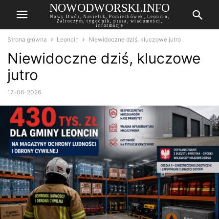
NOWODWORSKI.INFO
Nowy Dwór, Nasielsk, Pomiechówek, Leoncin,
Zalroczym, tygodnik, prasa, wiadomości,
informacje
Strona główna
Leoncin
Niewidoczne dziś, kluczowe jutro
Niewidoczne dziś, kluczowe
jutro
17-06-2026