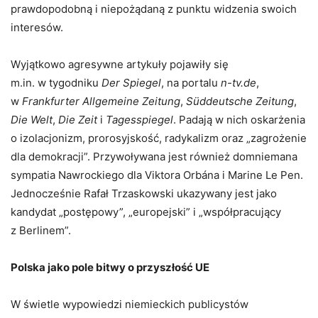
prawdopodobną i niepożądaną z punktu widzenia swoich
interesów.
Wyjątkowo agresywne artykuły pojawiły się
m.in. w tygodniku
Der Spiegel
, na portalu
n-tv.de
,
w
Frankfurter Allgemeine Zeitung
,
Süddeutsche Zeitung
,
Die Welt
,
Die Zeit
i
Tagesspiegel
. Padają w nich oskarżenia
o izolacjonizm, prorosyjskość, radykalizm oraz „zagrożenie
dla demokracji”. Przywoływana jest również domniemana
sympatia Nawrockiego dla Viktora Orbána i Marine Le Pen.
Jednocześnie Rafał Trzaskowski ukazywany jest jako
kandydat „postępowy”, „europejski” i „współpracujący
z Berlinem”.
Polska jako pole bitwy o przyszłość UE
W świetle wypowiedzi niemieckich publicystów