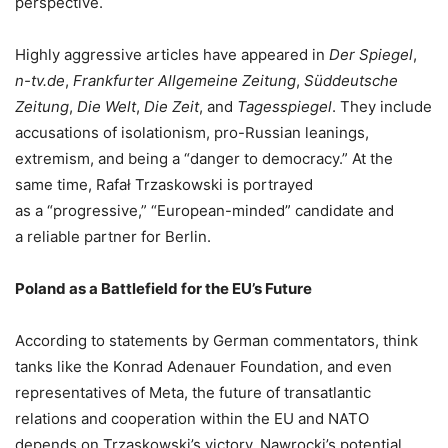
perspective.
Highly aggressive articles have appeared in
Der Spiegel
,
n-tv.de
,
Frankfurter Allgemeine Zeitung
,
Süddeutsche
Zeitung
,
Die Welt
,
Die Zeit
, and
Tagesspiegel
. They include
accusations of isolationism, pro-Russian leanings,
extremism, and being a “danger to democracy.” At the
same time, Rafał Trzaskowski is portrayed
as a “progressive,” “European-minded” candidate and
a reliable partner for Berlin.
Poland as a Battlefield for the EU’s Future
According to statements by German commentators, think
tanks like the Konrad Adenauer Foundation, and even
representatives of Meta, the future of transatlantic
relations and cooperation within the EU and NATO
depends on Trzaskowski’s victory. Nawrocki’s potential