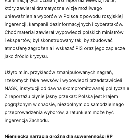
Kulminacją tych działań jest reportaż telewizji
Arte
,
który zawierał dramatyczne wizje możliwego
unieważnienia wyborów w Polsce z powodu rosyjskiej
ingerencji, kampanii dezinformacyjnych i cyberataków.
Choć materiał zawierał wypowiedzi polskich ministrów
i ekspertów, był skonstruowany tak, by zbudować
atmosferę zagrożenia i wskazać PiS oraz jego zaplecze
jako źródło kryzysu.
Użyto m.in. przykładów zmanipulowanych nagrań,
rzekomych fake newsów i wypowiedzi przedstawicieli
NASK, instytucji od dawna skompromitowanej politycznie.
Z reportażu płynie jasny przekaz: Polska jest krajem
pogrążonym w chaosie, niezdolnym do samodzielnego
przeprowadzenia wyborów, a ratunkiem może być
ingerencja Zachodu.
Niemiecka narracja groźna dla suwerenności RP