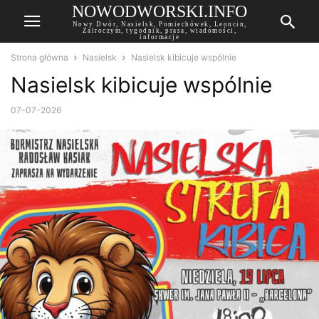
NOWODWORSKI.INFO
Nowy Dwór, Nasielsk, Pomiechówek, Leoncin,
Zalroczym, tygodnik, prasa, wiadomości,
informacje
Strona główna
Nasielsk
Nasielsk kibicuje wspólnie
Nasielsk kibicuje wspólnie
07-07-2026