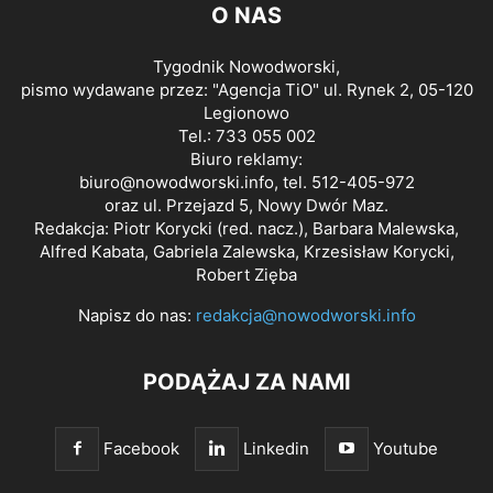
O NAS
Tygodnik Nowodworski,
pismo wydawane przez: "Agencja TiO" ul. Rynek 2, 05-120
Legionowo
Tel.: 733 055 002
Biuro reklamy:
biuro@nowodworski.info
, tel. 512-405-972
oraz ul. Przejazd 5, Nowy Dwór Maz.
Redakcja: Piotr Korycki (red. nacz.), Barbara Malewska,
Alfred Kabata, Gabriela Zalewska, Krzesisław Korycki,
Robert Zięba
Napisz do nas:
redakcja@nowodworski.info
PODĄŻAJ ZA NAMI
Facebook
Linkedin
Youtube