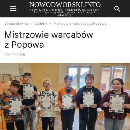
NOWODWORSKI.INFO
Nowy Dwór, Nasielsk, Pomiechówek, Leoncin,
Zalroczym, tygodnik, prasa, wiadomości,
informacje
Strona główna
Nasielsk
Mistrzowie warcabów z Popowa
Mistrzowie warcabów
z Popowa
30-10-2025