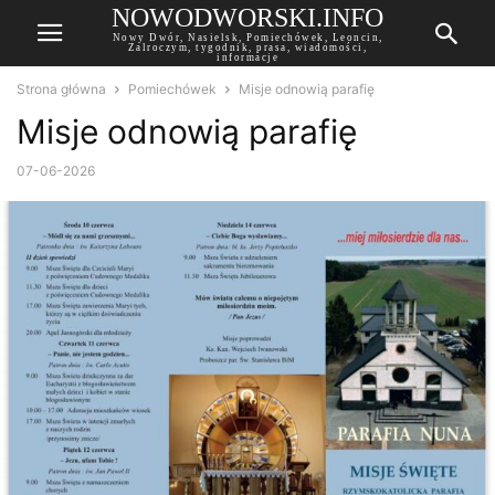
NOWODWORSKI.INFO
Nowy Dwór, Nasielsk, Pomiechówek, Leoncin,
Zalroczym, tygodnik, prasa, wiadomości,
informacje
Strona główna
Pomiechówek
Misje odnowią parafię
Misje odnowią parafię
07-06-2026