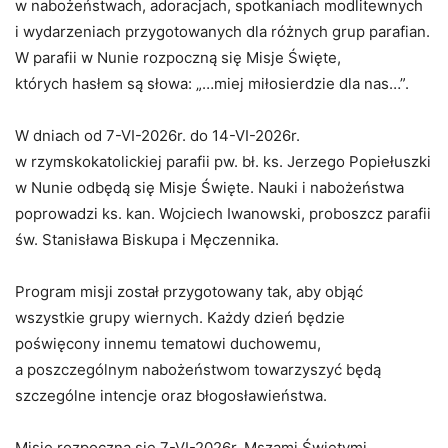
w nabożeństwach, adoracjach, spotkaniach modlitewnych
i wydarzeniach przygotowanych dla różnych grup parafian.
W parafii w Nunie rozpoczną się Misje Święte,
których hasłem są słowa: „…miej miłosierdzie dla nas…”.
W dniach od 7-VI-2026r. do 14-VI-2026r.
w rzymskokatolickiej parafii pw. bł. ks. Jerzego Popiełuszki
w Nunie odbędą się Misje Święte. Nauki i nabożeństwa
poprowadzi ks. kan. Wojciech Iwanowski, proboszcz parafii
św. Stanisława Biskupa i Męczennika.
Program misji został przygotowany tak, aby objąć
wszystkie grupy wiernych. Każdy dzień będzie
poświęcony innemu tematowi duchowemu,
a poszczególnym nabożeństwom towarzyszyć będą
szczególne intencje oraz błogosławieństwa.
Misje rozpoczną się 7-VI-2026r. Mszami Świętymi