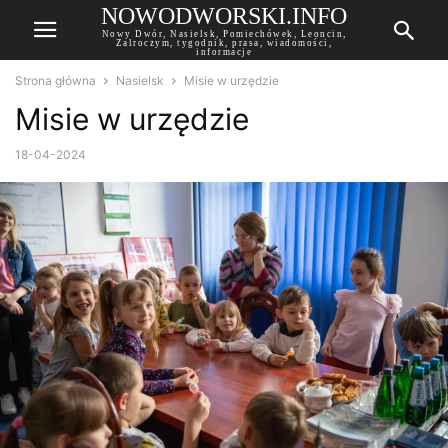
NOWODWORSKI.INFO
Nowy Dwór, Nasielsk, Pomiechówek, Leoncin,
Zalroczym, tygodnik, prasa, wiadomości,
informacje
Strona główna
Nasielsk
Misie w urzędzie
Misie w urzędzie
18-04-2024