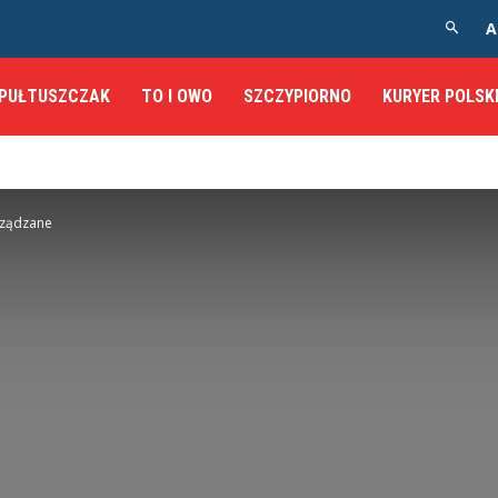
A
PUŁTUSZCZAK
TO I OWO
SZCZYPIORNO
KURYER POLSK
rządzane