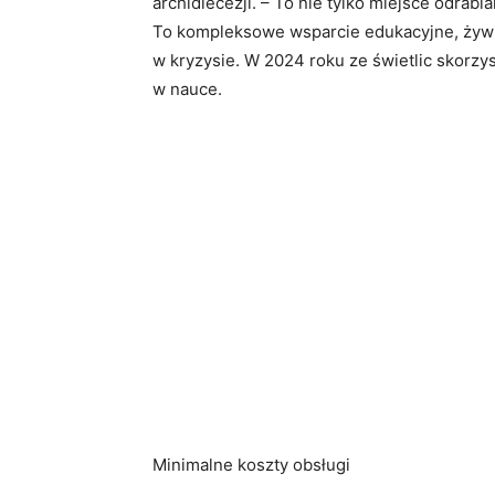
archidiecezji. – To nie tylko miejsce odrabi
To kompleksowe wsparcie edukacyjne, żywie
w kryzysie. W 2024 roku ze świetlic skorzys
w nauce.
Minimalne koszty obsługi