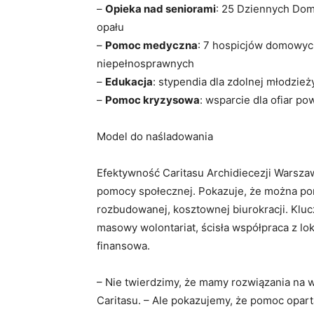
–
Opieka nad seniorami
: 25 Dziennych Dom
opału
–
Pomoc medyczna
: 7 hospicjów domowych,
niepełnosprawnych
–
Edukacja
: stypendia dla zdolnej młodzież
–
Pomoc kryzysowa
: wsparcie dla ofiar p
Model do naśladowania
Efektywność Caritasu Archidiecezji Warsza
pomocy społecznej. Pokazuje, że można po
rozbudowanej, kosztownej biurokracji. Kluc
masowy wolontariat, ścisła współpraca z lo
finansowa.
– Nie twierdzimy, że mamy rozwiązania na 
Caritasu. – Ale pokazujemy, że pomoc opart