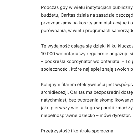
Podczas gdy w wielu instytucjach publiczny
budżetu, Caritas działa na zasadzie oszcz
przeznaczamy na koszty administracyjne i o
porównania, w wielu programach samorząd
Tę wydajność osiąga się dzięki kilku kluc
10 000 wolontariuszy regularnie angażuje si
– podkreśla koordynator wolontariatu. – T
społeczności, które najlepiej znają swoich 
Kolejnym filarem efektywności jest współpra
archidiecezji, Caritas ma bezpośredni dost
natychmiast, bez tworzenia skomplikowanyc
jako pierwszy wie, u kogo w parafii zmarł ż
niepełnosprawne dziecko – mówi dyrektor.
Przejrzystość i kontrola społeczna