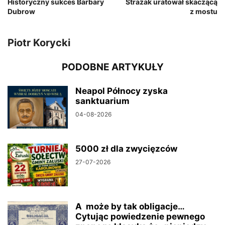
Historyczny sukces Barbary
Strażak uratował skaczącą
Dubrow
z mostu
Piotr Korycki
PODOBNE ARTYKUŁY
Neapol Północy zyska
sanktuarium
04-08-2026
5000 zł dla zwycięzców
27-07-2026
A może by tak obligacje…
Cytując powiedzenie pewnego