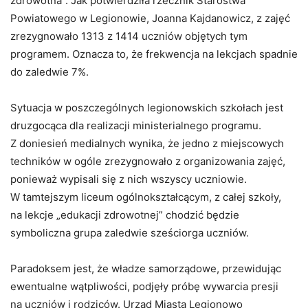
zdrowotna”. Jak potwierdziła rzecznik Starostwa
Powiatowego w Legionowie, Joanna Kajdanowicz, z zajęć
zrezygnowało 1313 z 1414 uczniów objętych tym
programem. Oznacza to, że frekwencja na lekcjach spadnie
do zaledwie 7%.
Sytuacja w poszczególnych legionowskich szkołach jest
druzgocąca dla realizacji ministerialnego programu.
Z doniesień medialnych wynika, że jedno z miejscowych
techników w ogóle zrezygnowało z organizowania zajęć,
ponieważ wypisali się z nich wszyscy uczniowie.
W tamtejszym liceum ogólnokształcącym, z całej szkoły,
na lekcje „edukacji zdrowotnej” chodzić będzie
symboliczna grupa zaledwie sześciorga uczniów.
Paradoksem jest, że władze samorządowe, przewidując
ewentualne wątpliwości, podjęły próbę wywarcia presji
na uczniów i rodziców. Urząd Miasta Legionowo