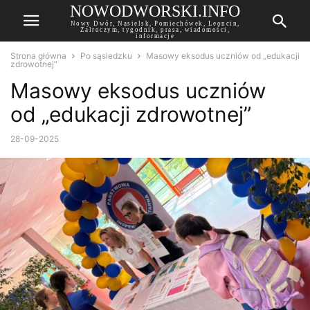
NOWODWORSKI.INFO
Nowy Dwór, Nasielsk, Pomiechówek, Leoncin,
Zalroczym, tygodnik, prasa, wiadomości,
informacje
Strona główna
Po sąsiedzku
Masowy eksodus uczniów od „edukacji
zdrowotnej”
Masowy eksodus uczniów
od „edukacji zdrowotnej”
28-09-2025