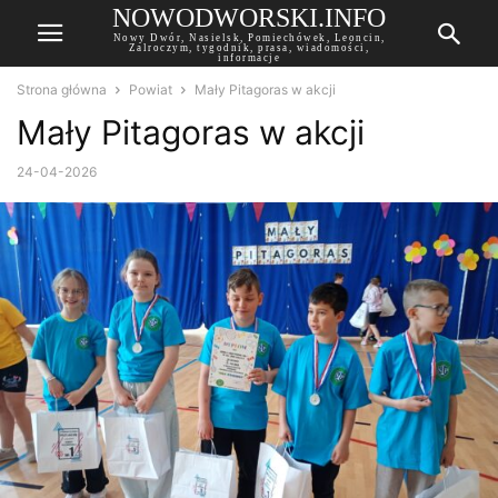
NOWODWORSKI.INFO
Nowy Dwór, Nasielsk, Pomiechówek, Leoncin,
Zalroczym, tygodnik, prasa, wiadomości,
informacje
Strona główna
Powiat
Mały Pitagoras w akcji
Mały Pitagoras w akcji
24-04-2026