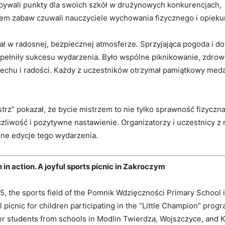
bywali punkty dla swoich szkół w drużynowych konkurencjach,
iem zabaw czuwali nauczyciele wychowania fizycznego i opieku
ał w radosnej, bezpiecznej atmosferze. Sprzyjająca pogoda i d
pełniły sukcesu wydarzenia. Było wspólne piknikowanie, zdrow
echu i radości. Każdy z uczestników otrzymał pamiątkowy meda
strz” pokazał, że bycie mistrzem to nie tylko sprawność fizyczna
zliwość i pozytywne nastawienie. Organizatorzy i uczestnicy z 
jne edycje tego wydarzenia.
 in action. A joyful sports picnic in Zakroczym
, the sports field of the Pomnik Wdzięczności Primary School
l picnic for children participating in the “Little Champion” prog
er students from schools in Modlin Twierdza, Wojszczyce, and