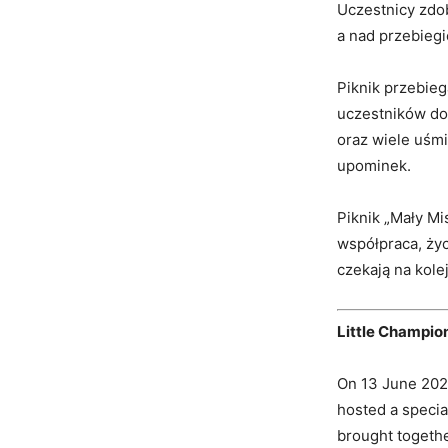
Uczestnicy zdo
a nad przebieg
Piknik przebieg
uczestników do
oraz wiele uśmi
upominek.
Piknik „Mały Mi
współpraca, życ
czekają na kole
Little Champion
On 13 June 2025
hosted a specia
brought togeth