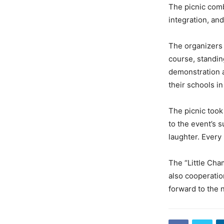
The picnic comb
integration, and 
The organizers 
course, standin
demonstration 
their schools i
The picnic took
to the event’s 
laughter. Every
The “Little Cha
also cooperatio
forward to the n