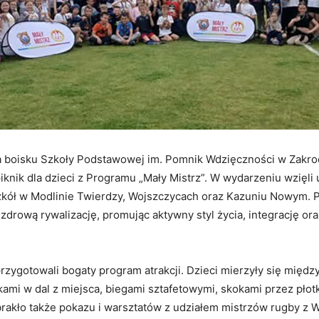
na boisku Szkoły Podstawowej im. Pomnik Wdzięczności w Zakr
iknik dla dzieci z Programu „Mały Mistrz”. W wydarzeniu wzięli 
zkół w Modlinie Twierdzy, Wojszczycach oraz Kazuniu Nowym. P
 zdrową rywalizację, promując aktywny styl życia, integrację ora
rzygotowali bogaty program atrakcji. Dzieci mierzyły się międz
ami w dal z miejsca, biegami sztafetowymi, skokami przez płot
brakło także pokazu i warsztatów z udziałem mistrzów rugby z 