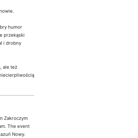
nowie.
obry humor
e przekąski
l i drobny
, ale też
niecierpliwością
 in Zakroczym
ram. The event
 Kazuń Nowy.