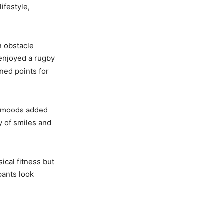
ifestyle,
n obstacle
 enjoyed a rugby
ned points for
at moods added
y of smiles and
ical fitness but
pants look