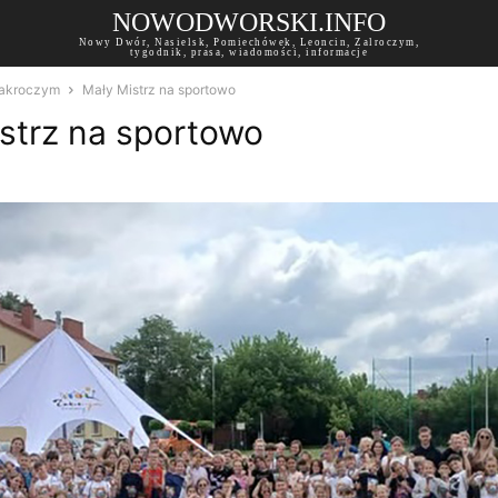
NOWODWORSKI.INFO
Nowy Dwór, Nasielsk, Pomiechówek, Leoncin, Zalroczym,
tygodnik, prasa, wiadomości, informacje
akroczym
Mały Mistrz na sportowo
strz na sportowo