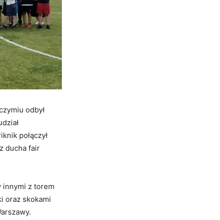
oczymiu odbył
udział
iknik połączył
z ducha fair
y innymi z torem
ki oraz skokami
Warszawy.