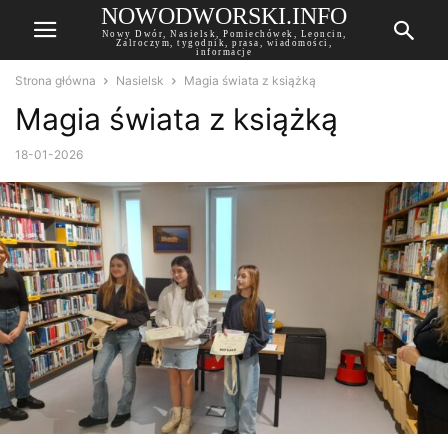
NOWODWORSKI.INFO
Nowy Dwór, Nasielsk, Pomiechówek, Leoncin,
Zalroczym, tygodnik, prasa, wiadomości,
informacje
Strona główna
Nasielsk
Magia świata z książką
Magia świata z książką
18-01-2026