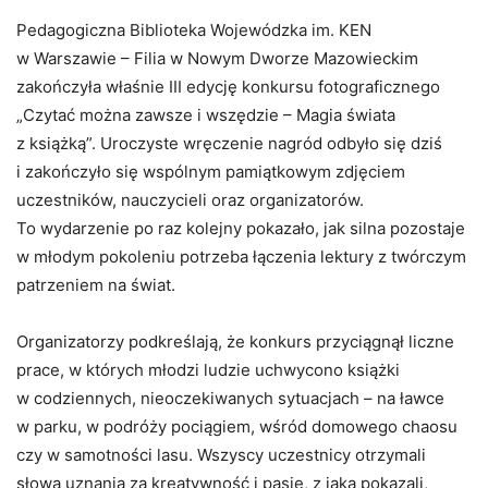
Pedagogiczna Biblioteka Wojewódzka im. KEN
w Warszawie – Filia w Nowym Dworze Mazowieckim
zakończyła właśnie III edycję konkursu fotograficznego
„Czytać można zawsze i wszędzie – Magia świata
z książką”. Uroczyste wręczenie nagród odbyło się dziś
i zakończyło się wspólnym pamiątkowym zdjęciem
uczestników, nauczycieli oraz organizatorów.
To wydarzenie po raz kolejny pokazało, jak silna pozostaje
w młodym pokoleniu potrzeba łączenia lektury z twórczym
patrzeniem na świat.
Organizatorzy podkreślają, że konkurs przyciągnął liczne
prace, w których młodzi ludzie uchwycono książki
w codziennych, nieoczekiwanych sytuacjach – na ławce
w parku, w podróży pociągiem, wśród domowego chaosu
czy w samotności lasu. Wszyscy uczestnicy otrzymali
słowa uznania za kreatywność i pasję, z jaką pokazali,