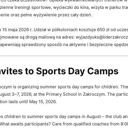
zienne treningi sportowe, wycieczki do kina, wizyta w parku tra
enie oraz pełne wyżywienie przez cały dzień.
o 15 maja 2026 r. Udział w półkoloniach kosztuje 650 zł od uczes
yjmowane są drogą mailową na adres: wyjazdyuks@liderzakrocz
zapewniają sprawdzony sposób na aktywne i bezpieczne spędze
Invites to Sports Day Camps
czym is organizing summer sports day camps for children. The a
ugust 3–7, 2026, at the Primary School in Zakroczym. The partici
tion lasts until May 15, 2026.
es children to summer sports day camps in August – the club 
 What awaits participants? Care from qualified coaches from 8:0