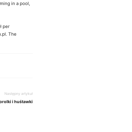
mming in a pool,
ł per
.pl. The
Następny artykuł
rolki i huśtawki