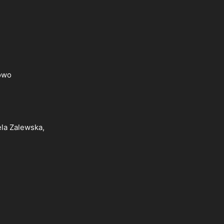
owo
ela Zalewska,