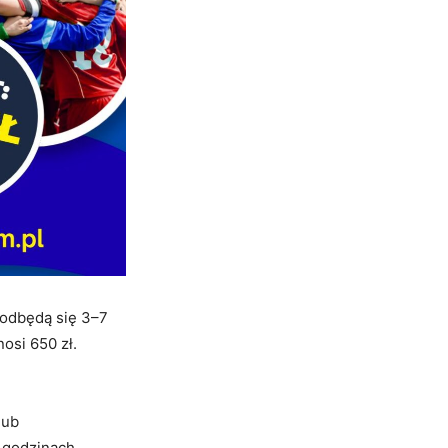
 odbędą się 3–7
osi 650 zł.
lub
 godzinach