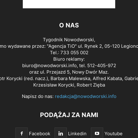
O NAS
Tygodnik Nowodworski,
smo wydawane przez: "Agencja TiO" ul. Rynek 2, 05-120 Legion
Tel.: 733 055 002
Biuro reklamy:
biuro@nowodworski.info
, tel. 512-405-972
oraz ul. Przejazd 5, Nowy Dwór Maz.
otr Korycki (red. nacz.), Barbara Malewska, Alfred Kabata, Gabri
Krzesisław Korycki, Robert Zięba
Napisz do nas:
redakcja@nowodworski.info
PODĄŻAJ ZA NAMI
Facebook
Linkedin
Youtube