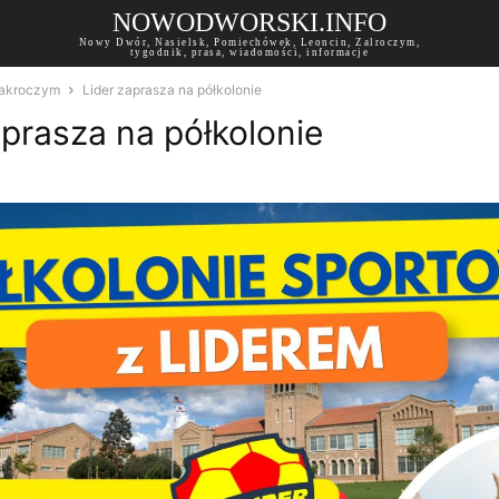
NOWODWORSKI.INFO
Nowy Dwór, Nasielsk, Pomiechówek, Leoncin, Zalroczym,
tygodnik, prasa, wiadomości, informacje
akroczym
Lider zaprasza na półkolonie
aprasza na półkolonie