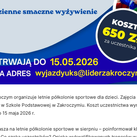
czym organizuje letnie półkolonie sportowe dla dzieci. Zajęcia
. w Szkole Podstawowej w Zakroczymiu. Koszt uczestnictwa wyn
o 15 maja 2026 r.
sza na letnie półkolonie sportowe w sierpniu – poinformował k
 Co czeka uczestników? Opieka wykwalifikowanych trenerów w