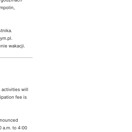
mpolin,
tnika.
ym.pl.
nie wakacji.
ctivities will
pation fee is
announced
0 a.m. to 4:00