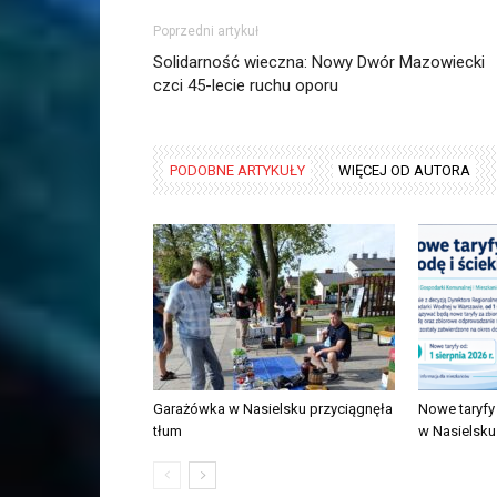
Poprzedni artykuł
Solidarność wieczna: Nowy Dwór Mazowiecki
czci 45-lecie ruchu oporu
PODOBNE ARTYKUŁY
WIĘCEJ OD AUTORA
Garażówka w Nasielsku przyciągnęła
Nowe taryfy 
tłum
w Nasielsku