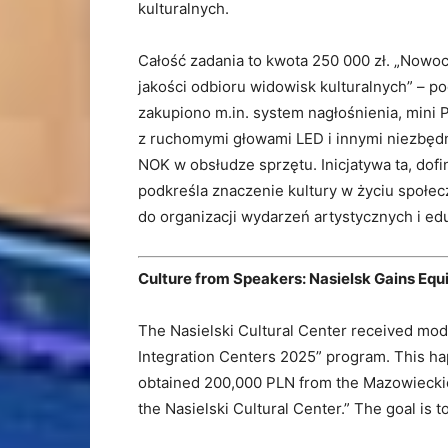
kulturalnych.
Całość zadania to kwota 250 000 zł. „Nowo
jakości odbioru widowisk kulturalnych” – p
zakupiono m.in. system nagłośnienia, mini 
z ruchomymi głowami LED i innymi niezbędn
NOK w obsłudze sprzętu. Inicjatywa ta, d
podkreśla znaczenie kultury w życiu społec
do organizacji wydarzeń artystycznych i ed
Culture from Speakers: Nasielsk Gains Eq
The Nasielski Cultural Center received mod
Integration Centers 2025” program. This ha
obtained 200,000 PLN from the Mazowieckie 
the Nasielski Cultural Center.” The goal is t