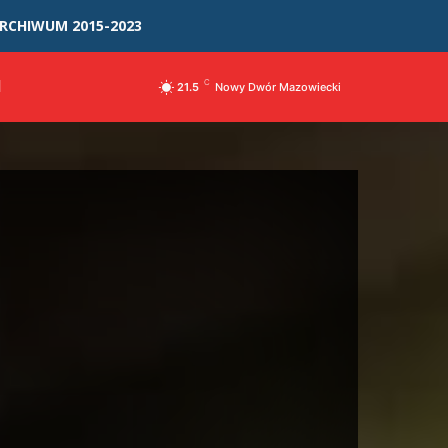
RCHIWUM 2015-2023
I
C
21.5
Nowy Dwór Mazowiecki