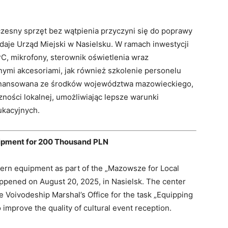
czesny sprzęt bez wątpienia przyczyni się do poprawy
odaje Urząd Miejski w Nasielsku. W ramach inwestycji
PC, mikrofony, sterownik oświetlenia wraz
ymi akcesoriami, jak również szkolenie personelu
ofinansowana ze środków województwa mazowieckiego,
zności lokalnej, umożliwiając lepsze warunki
ukacyjnych.
uipment for 200 Thousand PLN
ern equipment as part of the „Mazowsze for Local
ppened on August 20, 2025, in Nasielsk. The center
Voivodeship Marshal’s Office for the task „Equipping
o improve the quality of cultural event reception.