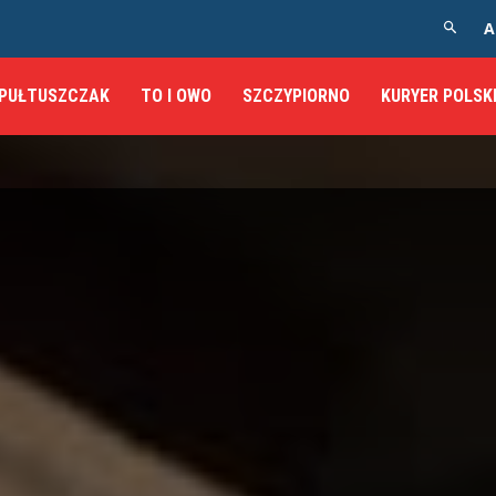
A
PUŁTUSZCZAK
TO I OWO
SZCZYPIORNO
KURYER POLSK