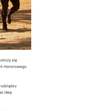
kończy się
ień Honorowego
rudziądzu
az ideę