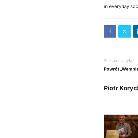
in everyday soci
Poprzedni artykuł
Powrót „Wembl
Piotr Koryc