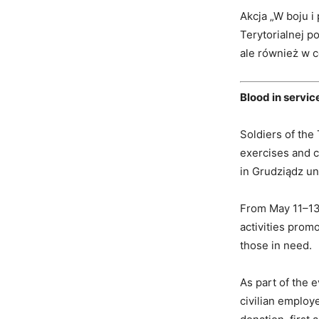
Akcja „W boju i
Terytorialnej p
ale również w 
Blood in servi
Soldiers of the
exercises and c
in Grudziądz un
From May 11–13,
activities promo
those in need.
As part of the 
civilian employ