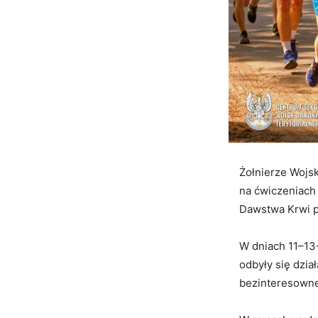
Żołnierze Wojsk
na ćwiczeniach
Dawstwa Krwi po
W dniach 11–13
odbyły się dzia
bezinteresowne