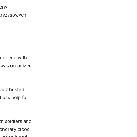
rony
 kryzysowych,
 not end with
n was organized
iądz hosted
fless help for
th soldiers and
honorary blood