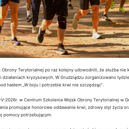
 Obrony Terytorialnej po raz kolejny udowodnili, że służba nie 
 i działaniach kryzysowych. W Grudziądzu zorganizowano tydz
d hasłem „W boju i potrzebie krwi nie szczędząc”.
-V-2026r. w Centrum Szkolenia Wojsk Obrony Terytorialnej w G
łania promujące honorowe oddawanie krwi, zdrowy styl życia or
j pomocy potrzebującym.