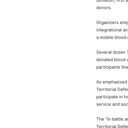
donation, first
donors.
Organizers emph
integrational 
a mobile blood 
Several dozen T
donated blood w
participants th
As emphasized by
Territorial Def
participate in 
service and soci
The “In battle 
Territorial Defe