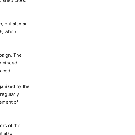
guished blood
n, but also an
26, when
mpaign. The
reminded
laced.
rganized by the
regularly
lement of
ers of the
ut also