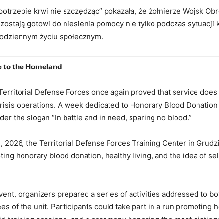
 potrzebie krwi nie szczędząc” pokazała, że żołnierze Wojsk Ob
ozostają gotowi do niesienia pomocy nie tylko podczas sytuacji
codziennym życiu społecznym.
ce to the Homeland
 Territorial Defense Forces once again proved that service does
risis operations. A week dedicated to Honorary Blood Donatio
der the slogan “In battle and in need, sparing no blood.”
 2026, the Territorial Defense Forces Training Center in Grudz
ting honorary blood donation, healthy living, and the idea of sel
event, organizers prepared a series of activities addressed to bo
ees of the unit. Participants could take part in a run promoting 