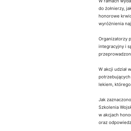
W ramach wyda
do żołnierzy, j
honorowe krwio
wyróżnienia na
Organizatorzy po
integracyjny i 
przeprowadzona
W akcji udział 
potrzebujących
lekiem, któreg
Jak zaznaczono,
Szkolenia Wojsk
w akcjach honor
oraz odpowiedz