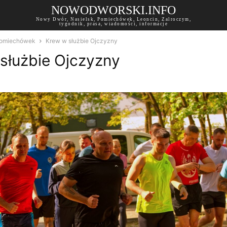
NOWODWORSKI.INFO
Nowy Dwór, Nasielsk, Pomiechówek, Leoncin, Zalroczym,
tygodnik, prasa, wiadomości, informacje
omiechówek
Krew w służbie Ojczyzny
służbie Ojczyzny