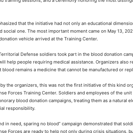
 aid training sessions, and a ceremony honoring the most distin
asized that the initiative had not only an educational dimensio
and social one. The most important moment came on May 13, 20
donation vehicle arrived at the Training Center.
erritorial Defense soldiers took part in the blood donation ca
ill help people requiring medical assistance. Organizers also 
at blood remains a medicine that cannot be manufactured or rep
 the organizers, this was not the first initiative of this kind o
ense Forces Training Center. Soldiers and employees of the unit 
honorary blood donation campaigns, treating them as a natural e
al responsibility.
and in need, sparing no blood” campaign demonstrated that soldi
nse Forces are ready to help not only during crisis situations, b