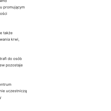
ówno
egu promującym
ości
le także
wania krwi,
trafi do osób
rew pozostaje
Centrum
rnie uczestniczą
y