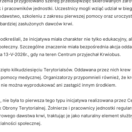
rzenia przygotowano szereg przedsięwzięć skierowanych zar
ak i pracowników jednostki. Uczestnicy mogli wziąć udział w bi
dawstwo, szkoleniu z zakresu pierwszej pomocy oraz uroczyst
jbardziej zasłużonych dawców krwi.
dkreślali, że inicjatywa miała charakter nie tylko edukacyjny, a
społeczny. Szczególne znaczenie miała bezpośrednia akcja odda
 13-V-2026r., gdy na teren Centrum przyjechał Krwiobus.
wzięło kilkudziesięciu Terytorialsów. Oddawana przez nich krew 
 pomocy medycznej. Organizatorzy przypomnieli również, że k
o nie można wyprodukować ani zastąpić innym środkiem.
 nie była to pierwsza tego typu inicjatywa realizowana przez 
 Obrony Terytorialnej. Żołnierze i pracownicy jednostki regula
owego dawstwa krwi, traktując je jako naturalny element służb
ialności społecznej.