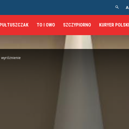
A
PUŁTUSZCZAK
TO I OWO
SZCZYPIORNO
KURYER POLSK
 wyróżnienie