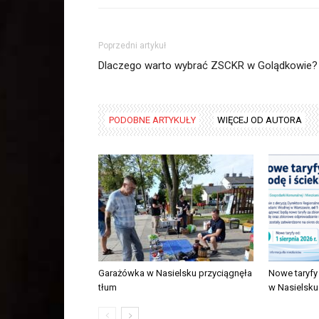
Poprzedni artykuł
Dlaczego warto wybrać ZSCKR w Golądkowie?
PODOBNE ARTYKUŁY
WIĘCEJ OD AUTORA
Garażówka w Nasielsku przyciągnęła
Nowe taryfy 
tłum
w Nasielsku