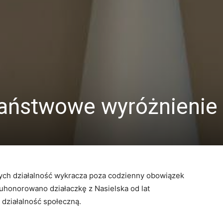
 państwowe wyróżnienie
ch działalność wykracza poza codzienny obowiązek
 uhonorowano działaczkę z Nasielska od lat
działalność społeczną.