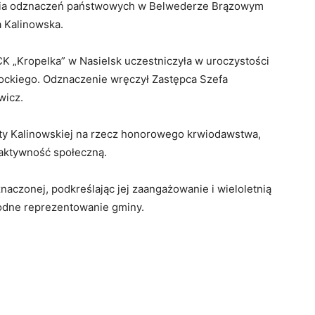
ania odznaczeń państwowych w
Belwederze
Brązowym
a Kalinowska
.
K „Kropelka” w
Nasielsk
uczestniczyła w uroczystości
ockiego
. Odznaczenie wręczył Zastępca Szefa
wicz
.
ty Kalinowskiej na rzecz honorowego krwiodawstwa,
 aktywność społeczną.
naczonej, podkreślając jej zaangażowanie i wieloletnią
godne reprezentowanie gminy.