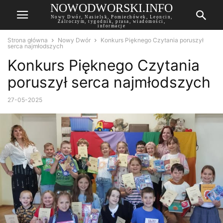
NOWODWORSKI.INFO
Nowy Dwór, Nasielsk, Pomiechówek, Leoncin,
Zalroczym, tygodnik, prasa, wiadomości,
informacje
Strona główna
Nowy Dwór
Konkurs Pięknego Czytania poruszył
serca najmłodszych
Konkurs Pięknego Czytania
poruszył serca najmłodszych
27-05-2025