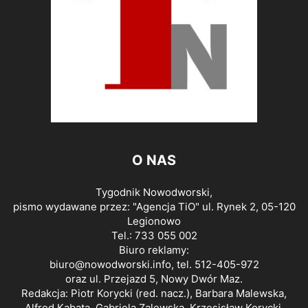
O NAS
Tygodnik Nowodworski,
pismo wydawane przez: "Agencja TiO" ul. Rynek 2, 05-120
Legionowo
Tel.: 733 055 002
Biuro reklamy:
biuro@nowodworski.info
, tel. 512-405-972
oraz ul. Przejazd 5, Nowy Dwór Maz.
Redakcja: Piotr Korycki (red. nacz.), Barbara Malewska,
Alfred Kabata, Gabriela Zalewska, Krzesisław Korycki,