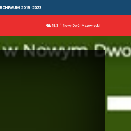
RCHIWUM 2015-2023
I
C
18.3
Nowy Dwór Mazowiecki