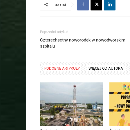
Udział
Poprzedni artykuł
Czterechsetny noworodek w nowodworskim
szpitalu
PODOBNE ARTYKUŁY
WIĘCEJ OD AUTORA