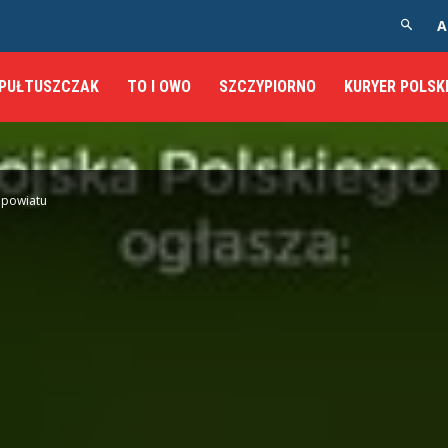
A
PUŁTUSZCZAK
TO I OWO
SZCZYPIORNO
KURYER POLSK
 powiatu