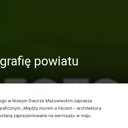
grafię powiatu
kiego w Nowym Dworze Mazowieckim zaprasza
raficznym „Między murem a liściem – architektura
zostaną zaprezentowane na wernisażu w maju