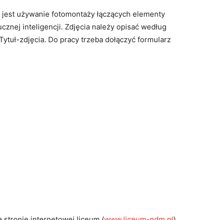
 jest używanie fotomontaży łączących elementy
cznej inteligencji. Zdjęcia należy opisać według
tuł-zdjęcia. Do pracy trzeba dołączyć formularz
stronie internetowej liceum (
www.liceum-ndm.pl
)