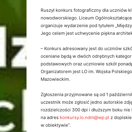
Ruszył konkurs fotograficzny dla uczniów 
nowodworskiego. Liceum Ogólnokształcąc
organizuje wydarzenie pod tytułem „Między 
Jego celem jest uchwycenie piękna architekt
– Konkurs adresowany jest do uczniów sz
oceniane będą w dwóch odrębnych kategori
podstawowych oraz uczniowie szkół ponad
Organizatorem jest LO im. Wojska Polskieg
Mazowieckim.
Zgłoszenia przyjmowane są od 1 październi
uczestnik może zgłosić jedno autorskie zdj
rozdzielczości 300 dpi i dłuższym boku nie 
na adres
konkursy.lo.ndm@wp.pl
z dopiskie
w obiektywie”.