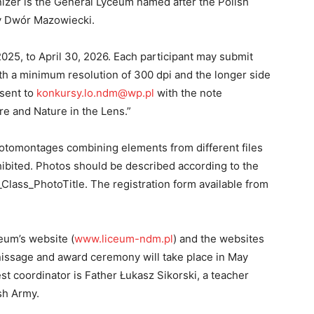
nizer is the General Lyceum named after the Polish
y Dwór Mazowiecki.
025, to April 30, 2026. Each participant may submit
th a minimum resolution of 300 dpi and the longer side
 sent to
konkursy.lo.ndm@wp.pl
with the note
re and Nature in the Lens.”
otomontages combining elements from different files
rohibited. Photos should be described according to the
ass_PhotoTitle. The registration form available from
eum’s website (
www.liceum-ndm.pl
) and the websites
rnissage and award ceremony will take place in May
st coordinator is Father Łukasz Sikorski, a teacher
sh Army.