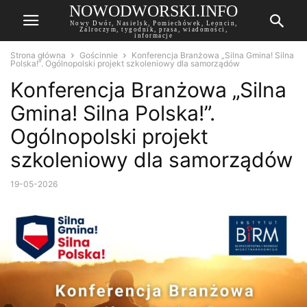
NOWODWORSKI.INFO
Nowy Dwór, Nasielsk, Pomiechówek, Leoncin,
Zalroczym, tygodnik, prasa, wiadomości,
informacje
Strona główna
Gościnnie
Konferencja Branżowa „Silna Gmina! Silna
Polska!”. Ogólnopolski projekt szkoleniowy dla samorządów
Konferencja Branżowa „Silna
Gmina! Silna Polska!”.
Ogólnopolski projekt
szkoleniowy dla samorządów
19-05-2026