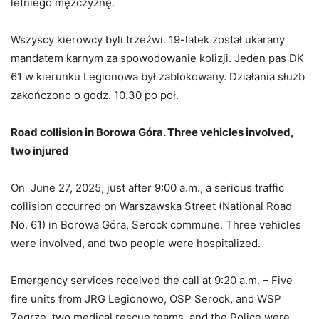
letniego mężczyznę.
Wszyscy kierowcy byli trzeźwi. 19-latek został ukarany
mandatem karnym za spowodowanie kolizji. Jeden pas DK
61 w kierunku Legionowa był zablokowany. Działania służb
zakończono o godz. 10.30 po poł.
Road collision in Borowa Góra. Three vehicles involved,
two injured
On June 27, 2025, just after 9:00 a.m., a serious traffic
collision occurred on Warszawska Street (National Road
No. 61) in Borowa Góra, Serock commune. Three vehicles
were involved, and two people were hospitalized.
Emergency services received the call at 9:20 a.m. – Five
fire units from JRG Legionowo, OSP Serock, and WSP
Zegrze, two medical rescue teams, and the Police were