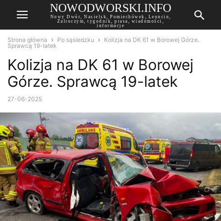
NOWODWORSKI.INFO
Nowy Dwór, Nasielsk, Pomiechówek, Leoncin,
Zalroczym, tygodnik, prasa, wiadomości,
informacje
Strona główna
Po sąsiedzku
Kolizja na DK 61 w Borowej Górze.
Sprawcą 19-latek
Kolizja na DK 61 w Borowej
Górze. Sprawcą 19-latek
27-06-2025