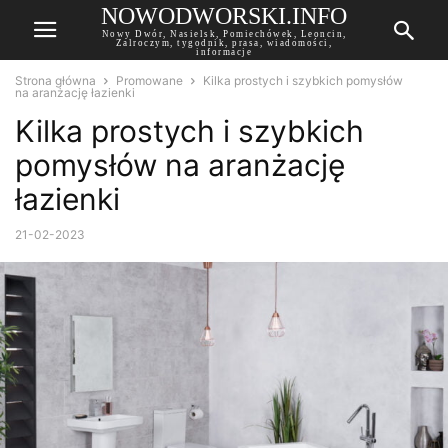
NOWODWORSKI.INFO
Nowy Dwór, Nasielsk, Pomiechówek, Leoncin,
Zalroczym, tygodnik, prasa, wiadomości,
informacje
Strona główna
Promowane
Kilka prostych i szybkich pomysłów
na aranżację łazienki
Kilka prostych i szybkich
pomysłów na aranżację
łazienki
21-02-2023