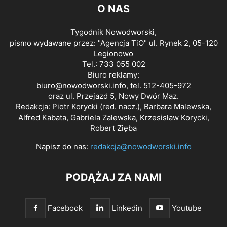
O NAS
Tygodnik Nowodworski,
pismo wydawane przez: "Agencja TiO" ul. Rynek 2, 05-120
Legionowo
Tel.: 733 055 002
Biuro reklamy:
biuro@nowodworski.info
, tel. 512-405-972
oraz ul. Przejazd 5, Nowy Dwór Maz.
Redakcja: Piotr Korycki (red. nacz.), Barbara Malewska,
Alfred Kabata, Gabriela Zalewska, Krzesisław Korycki,
Robert Zięba
Napisz do nas:
redakcja@nowodworski.info
PODĄŻAJ ZA NAMI
Facebook
Linkedin
Youtube