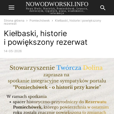
NOWODWORSKI.INFO
Nowy Dwór, Nasielsk, Pomiechówek, Leoncin,
Zalroczym, tygodnik, prasa, wiadomości,
informacje
Strona główna
Pomiechówek
Kiełbaski, historie i powiększony
rezerwat
Kiełbaski, historie
i powiększony rezerwat
14-05-2026