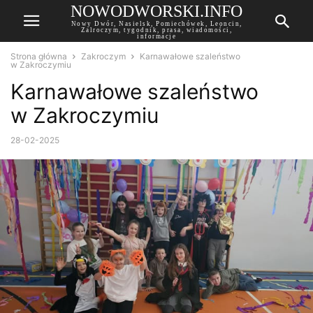
NOWODWORSKI.INFO
Nowy Dwór, Nasielsk, Pomiechówek, Leoncin,
Zalroczym, tygodnik, prasa, wiadomości,
informacje
Strona główna
Zakroczym
Karnawałowe szaleństwo
w Zakroczymiu
Karnawałowe szaleństwo
w Zakroczymiu
28-02-2025