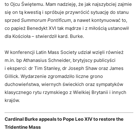
to Ojcu Świętemu. Mam nadzieję, że jak najszybciej zajmie
się on tą kwestią i spróbuje przywrócić sytuację do stanu
sprzed
Summorum Pontificum
, a nawet kontynuować to,
co papież Benedykt XVI tak mądrze i z miłością ustanowił
dla Kościoła – stwierdził kard. Burke.
W konferencji Latin Mass Society udział wzięli również
m.in. bp Athanasius Schneider, brytyjscy publicyści
i eksperci: dr Tim Stanley, dr Joseph Shaw oraz James
Gillick. Wydarzenie zgromadziło liczne grono
duchowieństwa, wiernych świeckich oraz sympatyków
klasycznego rytu rzymskiego z Wielkiej Brytanii i innych
krajów.
Cardinal Burke appeals to Pope Leo XIV to restore the
Tridentine Mass