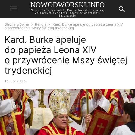
NOWODWORSKI.INFO
Nowy Dwór, Nasielsk, Pomiechówek, Leoncin,
Zalroczym, tygodnik, prasa, wiadomości,
informacje
Strona główna
Religia
Kard. Burke apeluje do papieża Leona XIV
o przywrócenie Mszy świętej trydenckiej
Kard. Burke apeluje
do papieża Leona XIV
o przywrócenie Mszy świętej
trydenckiej
15-06-2025