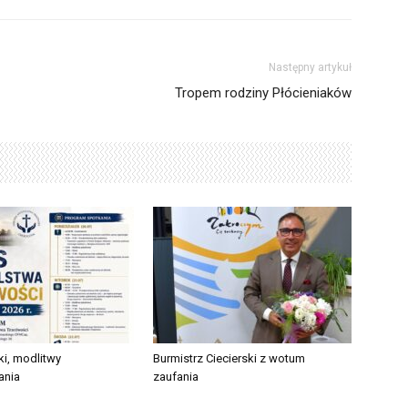
Następny artykuł
Tropem rodziny Płócieniaków
ki, modlitwy
Burmistrz Ciecierski z wotum
ania
zaufania