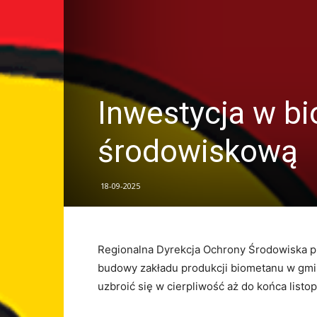
Inwestycja w b
środowiskową
18-09-2025
Regionalna Dyrekcja Ochrony Środowiska p
budowy zakładu produkcji biometanu w gmi
uzbroić się w cierpliwość aż do końca listo