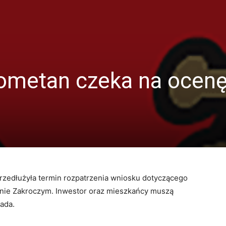
iometan czeka na ocen
rzedłużyła termin rozpatrzenia wniosku dotyczącego
nie Zakroczym. Inwestor oraz mieszkańcy muszą
pada.