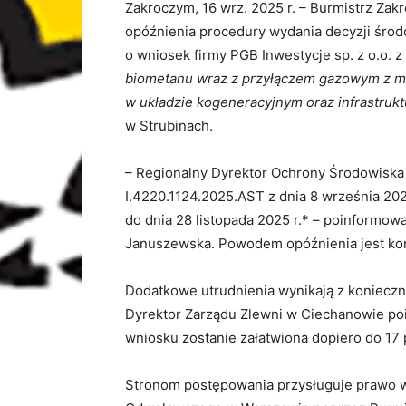
Zakroczym, 16 wrz. 2025 r. – Burmistrz Zak
opóźnienia procedury wydania decyzji środ
o wniosek firmy PGB Inwestycje sp. z o.o.
biometanu wraz z przyłączem gazowym z mo
w układzie kogeneracyjnym oraz infrastruk
w Strubinach.
– Regionalny Dyrektor Ochrony Środowis
I.4220.1124.2025.AST z dnia 8 września 20
do dnia 28 listopada 2025 r.* – poinformow
Januszewska. Powodem opóźnienia jest kon
Dodatkowe utrudnienia wynikają z konieczno
Dyrektor Zarządu Zlewni w Ciechanowie poi
wniosku zostanie załatwiona dopiero do 17 
Stronom postępowania przysługuje prawo 