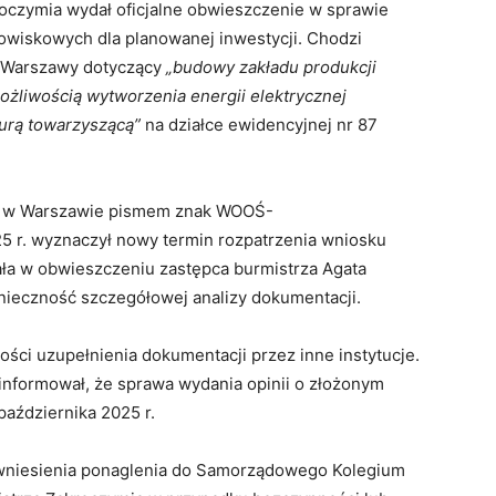
roczymia wydał oficjalne obwieszczenie w sprawie
owiskowych dla planowanej inwestycji. Chodzi
 z Warszawy dotyczący
„budowy zakładu produkcji
żliwością wytworzenia energii elektrycznej
turą towarzyszącą”
na działce ewidencyjnej nr 87
ka w Warszawie pismem znak WOOŚ-
25 r. wyznaczył nowy termin rozpatrzenia wniosku
ała w obwieszczeniu zastępca burmistrza Agata
ieczność szczegółowej analizy dokumentacji.
ści uzupełnienia dokumentacji przez inne instytucje.
nformował, że sprawa wydania opinii o złożonym
października 2025 r.
wniesienia ponaglenia do Samorządowego Kolegium