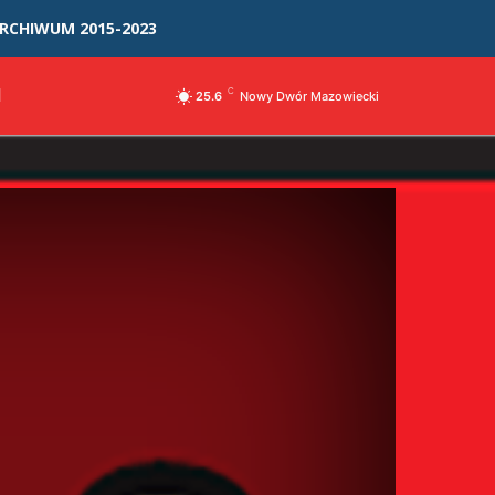
RCHIWUM 2015-2023
I
C
25.6
Nowy Dwór Mazowiecki