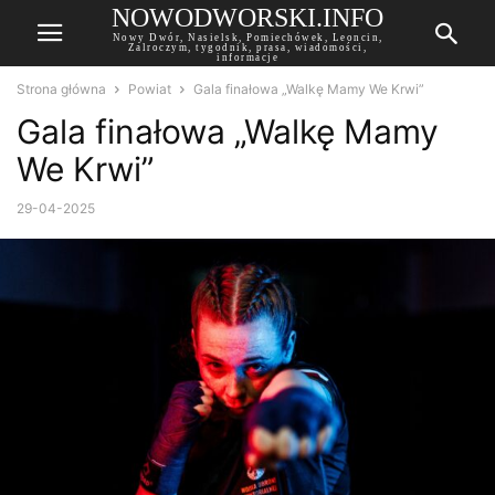
NOWODWORSKI.INFO
Nowy Dwór, Nasielsk, Pomiechówek, Leoncin,
Zalroczym, tygodnik, prasa, wiadomości,
informacje
Strona główna
Powiat
Gala finałowa „Walkę Mamy We Krwi”
Gala finałowa „Walkę Mamy
We Krwi”
29-04-2025