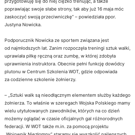
przygotowuję się do niej ciężko trenując, a także
poprawiając swoje słabe strony, tak aby już 16 maja móc
zaskoczyć swoją przeciwniczkę” – powiedziała ppor.
Justyna Nowicka.
Podporucznik Nowicka ze sportem związana jest
od najmłodszych lat. Zanim rozpoczęła treningi sztuk walki,
uprawiała piłkę ręczną oraz zumbę, w której zdobyła
uprawnienia instruktora. Obecnie pełni funkcję dowódcy
plutonu w Centrum Szkolenia WOT, gdzie odpowiada
za codzienne szkolenie żołnierzy.
– „Sztuki walk są nieodłącznym elementem służby każdego
żołnierza. To właśnie w szeregach Wojska Polskiego mamy
wielu utytułowanych zawodników, których na co dzień
możemy oglądać w czasie oficjalnych gal różnorodnych
federacji. W WOT także m.in. za pomocą projektu
„Wojownik Niezłomny” staramy się wyszkolić najlepszych