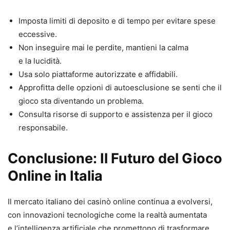
Imposta limiti di deposito e di tempo per evitare spese
eccessive.
Non inseguire mai le perdite, mantieni la calma
e la lucidità.
Usa solo piattaforme autorizzate e affidabili.
Approfitta delle opzioni di autoesclusione se senti che il
gioco sta diventando un problema.
Consulta risorse di supporto e assistenza per il gioco
responsabile.
Conclusione: Il Futuro del Gioco
Online in Italia
Il mercato italiano dei casinò online continua a evolversi,
con innovazioni tecnologiche come la realtà aumentata
e l’intelligenza artificiale che promettono di trasformare