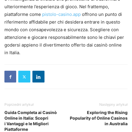
ulteriormente l’esperienza di gioco. Nel frattempo,
piattaforme come
pistolo-casino.app
offrono un punto di
riferimento affidabile per chi desidera entrare in questo
mondo con consapevolezza e sicurezza. Scegliere con
attenzione e giocare responsabilmente sono le chiavi per
godersi appieno il divertimento offerto dai casinò online
in Italia.
Poprzedni artykuł
Następny artykuł
Guida Completa ai Casinò
Exploring the Rising
Online in Italia: Scopri
Popularity of Online Casinos
i Vantaggi e le Migliori
in Australia
Piattaforme