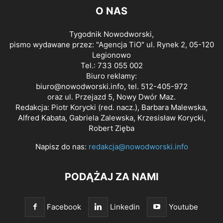
O NAS
Tygodnik Nowodworski,
pismo wydawane przez: "Agencja TiO" ul. Rynek 2, 05-120
Legionowo
Tel.: 733 055 002
Biuro reklamy:
biuro@nowodworski.info
, tel. 512-405-972
oraz ul. Przejazd 5, Nowy Dwór Maz.
Redakcja: Piotr Korycki (red. nacz.), Barbara Malewska,
Alfred Kabata, Gabriela Zalewska, Krzesisław Korycki,
Robert Zięba
Napisz do nas:
redakcja@nowodworski.info
PODĄŻAJ ZA NAMI
Facebook
Linkedin
Youtube