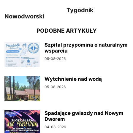
Tygodnik
Nowodworski
PODOBNE ARTYKUŁY
Szpital przypomina o naturalnym
wsparciu
05-08-2026
Wytchnienie nad wodą
05-08-2026
Spadające gwiazdy nad Nowym
Dworem
04-08-2026