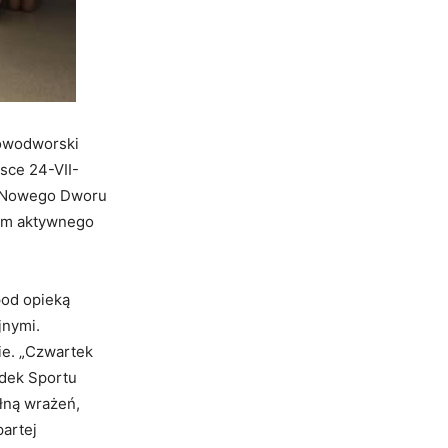
Nowodworski
jsce 24-VII-
y Nowego Dworu
iom aktywnego
pod opieką
jnymi.
ie. „Czwartek
odek Sportu
łną wrażeń,
partej