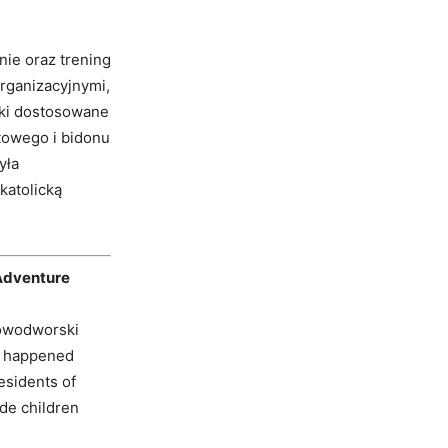
nie oraz trening
rganizacyjnymi,
łki dostosowane
towego i bidonu
yła
katolicką
Adventure
Nowodworski
is happened
esidents of
de children