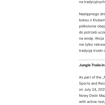
na tradycyjnyc
Następnego dnia
boksu z Klubem
półkolonie obe
do potrzeb ucz
na wodę. Akcja t
nie tylko rekre
tradycję troski
Jungle Trails 
As part of the
Sports and Recr
on July 24, 202
Nowy Dwór Mazow
with active rest