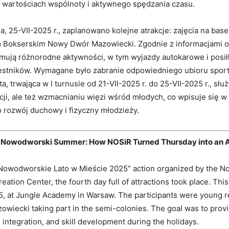
h wartościach wspólnoty i aktywnego spędzania czasu.
, 25-VII-2025 r., zaplanowano kolejne atrakcje: zajęcia na base
 Bokserskim Nowy Dwór Mazowiecki. Zgodnie z informacjami o
jmują różnorodne aktywności, w tym wyjazdy autokarowe i posi
estników. Wymagane było zabranie odpowiedniego ubioru spor
a, trwająca w I turnusie od 21-VII-2025 r. do 25-VII-2025 r., służ
acji, ale też wzmacnianiu więzi wśród młodych, co wpisuje się w 
 o rozwój duchowy i fizyczny młodzieży.
in Nowodworski Summer: How NOSiR Turned Thursday into an 
 „Nowodworskie Lato w Mieście 2025” action organized by the 
eation Center, the fourth day full of attractions took place. Th
5, at Jungle Academy in Warsaw. The participants were young r
iecki taking part in the semi-colonies. The goal was to provi
, integration, and skill development during the holidays.