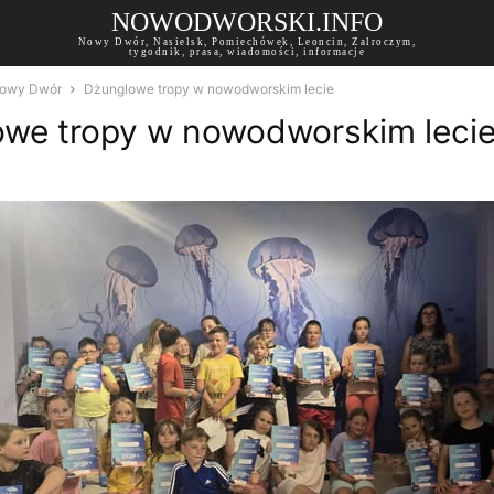
NOWODWORSKI.INFO
Nowy Dwór, Nasielsk, Pomiechówek, Leoncin, Zalroczym,
tygodnik, prasa, wiadomości, informacje
owy Dwór
Dżunglowe tropy w nowodworskim lecie
we tropy w nowodworskim leci