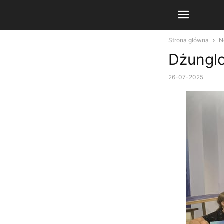
Strona główna
N
Dżunglo
26-07-2025