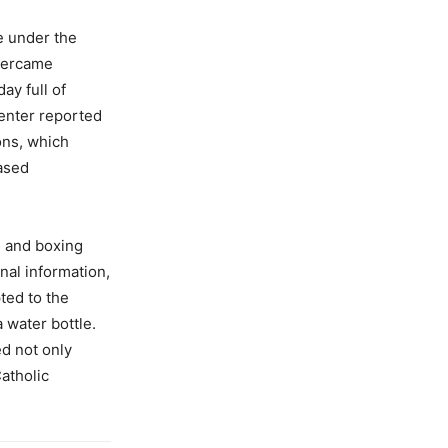
e under the
overcame
ay full of
enter reported
ons, which
based
s and boxing
nal information,
ted to the
 water bottle.
ed not only
atholic