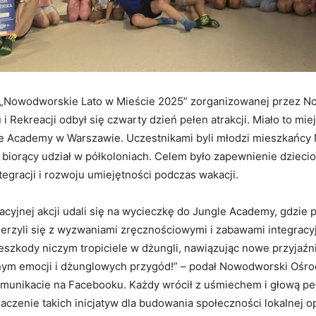
 „Nowodworskie Lato w Mieście 2025” zorganizowanej przez 
i Rekreacji odbył się czwarty dzień pełen atrakcji. Miało to mie
le Academy w Warszawie. Uczestnikami byli młodzi mieszkańc
biorący udział w półkoloniach. Celem było zapewnienie dziec
egracji i rozwoju umiejętności podczas wakacji.
cyjnej akcji udali się na wycieczkę do Jungle Academy, gdzie 
erzyli się z wyzwaniami zręcznościowymi i zabawami integracy
eszkody niczym tropiciele w dżungli, nawiązując nowe przyjaźn
nym emocji i dżunglowych przygód!” – podał Nowodworski Ośr
komunikacie na Facebooku. Każdy wrócił z uśmiechem i głową pe
aczenie takich inicjatyw dla budowania społeczności lokalnej o