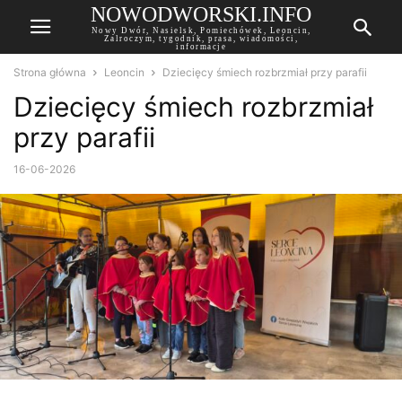
NOWODWORSKI.INFO
Nowy Dwór, Nasielsk, Pomiechówek, Leoncin,
Zalroczym, tygodnik, prasa, wiadomości,
informacje
Strona główna
Leoncin
Dziecięcy śmiech rozbrzmiał przy parafii
Dziecięcy śmiech rozbrzmiał
przy parafii
16-06-2026