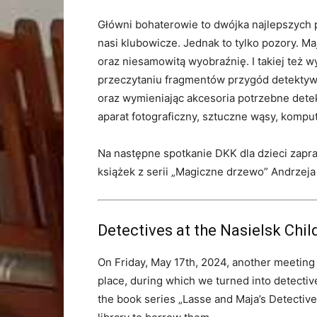
Główni bohaterowie to dwójka najlepszych pr
nasi klubowicze. Jednak to tylko pozory. Ma
oraz niesamowitą wyobraźnię. I takiej też 
przeczytaniu fragmentów przygód detektyw
oraz wymieniając akcesoria potrzebne detek
aparat fotograficzny, sztuczne wąsy, komput
Na następne spotkanie DKK dla dzieci zap
książek z serii „Magiczne drzewo” Andrzeja
Detectives at the Nasielsk Chi
On Friday, May 17th, 2024, another meeting
place, during which we turned into detectiv
the book series „Lasse and Maja’s Detective