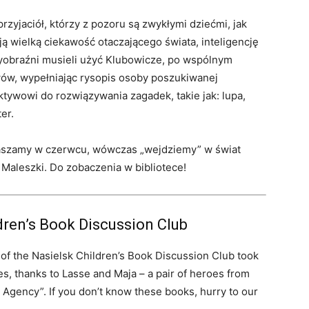
zyjaciół, którzy z pozoru są zwykłymi dziećmi, jak
ją wielką ciekawość otaczającego świata, inteligencję
wyobraźni musieli użyć Klubowicze, po wspólnym
ów, wypełniając rysopis osoby poszukiwanej
tywowi do rozwiązywania zagadek, takie jak: lupa,
er.
raszamy w czerwcu, wówczas „wejdziemy” w świat
 Maleszki. Do zobaczenia w bibliotece!
ldren’s Book Discussion Club
 of the Nasielsk Children’s Book Discussion Club took
es, thanks to Lasse and Maja – a pair of heroes from
 Agency”. If you don’t know these books, hurry to our