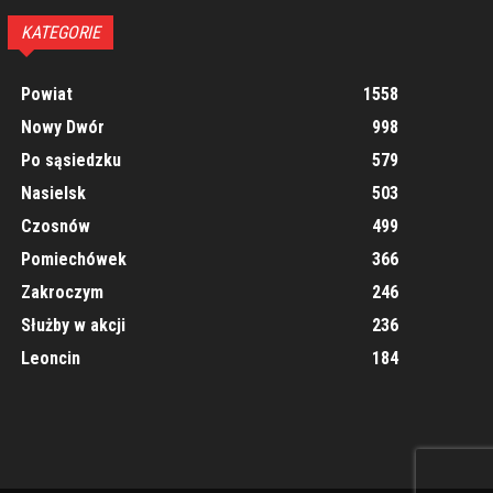
KATEGORIE
Powiat
1558
Nowy Dwór
998
Po sąsiedzku
579
Nasielsk
503
Czosnów
499
Pomiechówek
366
Zakroczym
246
Służby w akcji
236
Leoncin
184