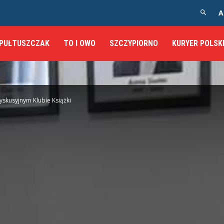
A
PUŁTUSZCZAK
TO I OWO
SZCZYPIORNO
KURYER POLSK
yskusyjnym Klubie Książki