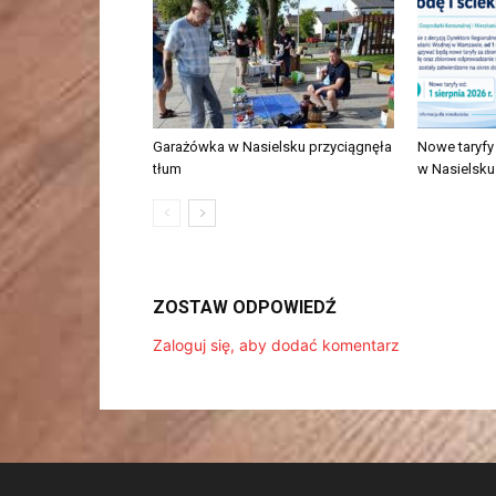
Garażówka w Nasielsku przyciągnęła
Nowe taryfy 
tłum
w Nasielsku
ZOSTAW ODPOWIEDŹ
Zaloguj się, aby dodać komentarz