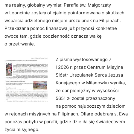
ma realny, globalny wymiar. Parafia św. Małgorzaty
w Leoncinie została oficjalnie poinformowana o skutkach
wsparcia udzielonego misjom urszulanek na Filipinach.
Przekazana pomoc finansowa już przynosi konkretne
owoce tam, gdzie codzienność oznacza walkę
o przetrwanie.
Z pisma wystosowanego 7
I 2026 r. przez Centrum Misyjne
Sióstr Urszulanek Serca Jezusa
Konającego w Milanówku wynika,
że dar pieniężny w wysokości
5651 zł został przeznaczony
na pomoc najuboższym dzieciom
w rejonach misyjnych na Filipinach. Ofiarę odebrała s. Ewa
podczas pobytu w parafii, gdzie dzieliła się świadectwem
życia misyjnego.