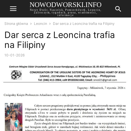
NOWODWORSKI.INFO
Nowy Dwór, Nasielsk, Pomiechówek, Leoncin,
Zalroczym, tygodnik, prasa, wiadomości,
informacje
Strona główna
Leoncin
Dar serca z Leoncina trafia na Filipiny
Dar serca z Leoncina trafia
na Filipiny
10-01-2026