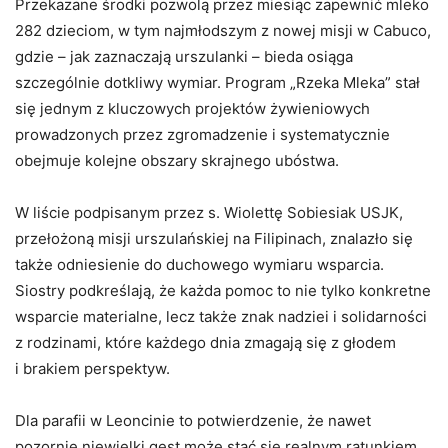
Przekazane środki pozwolą przez miesiąc zapewnić mleko
282 dzieciom, w tym najmłodszym z nowej misji w Cabuco,
gdzie – jak zaznaczają urszulanki – bieda osiąga
szczególnie dotkliwy wymiar. Program „Rzeka Mleka” stał
się jednym z kluczowych projektów żywieniowych
prowadzonych przez zgromadzenie i systematycznie
obejmuje kolejne obszary skrajnego ubóstwa.
W liście podpisanym przez s. Wiolettę Sobiesiak USJK,
przełożoną misji urszulańskiej na Filipinach, znalazło się
także odniesienie do duchowego wymiaru wsparcia.
Siostry podkreślają, że każda pomoc to nie tylko konkretne
wsparcie materialne, lecz także znak nadziei i solidarności
z rodzinami, które każdego dnia zmagają się z głodem
i brakiem perspektyw.
Dla parafii w Leoncinie to potwierdzenie, że nawet
pozornie niewielki gest może stać się realnym ratunkiem