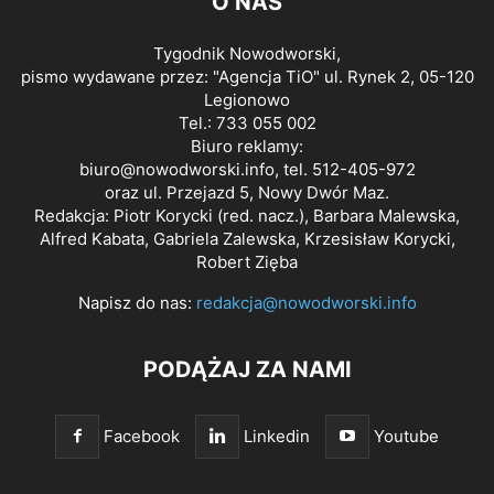
O NAS
Tygodnik Nowodworski,
pismo wydawane przez: "Agencja TiO" ul. Rynek 2, 05-120
Legionowo
Tel.: 733 055 002
Biuro reklamy:
biuro@nowodworski.info
, tel. 512-405-972
oraz ul. Przejazd 5, Nowy Dwór Maz.
Redakcja: Piotr Korycki (red. nacz.), Barbara Malewska,
Alfred Kabata, Gabriela Zalewska, Krzesisław Korycki,
Robert Zięba
Napisz do nas:
redakcja@nowodworski.info
PODĄŻAJ ZA NAMI
Facebook
Linkedin
Youtube