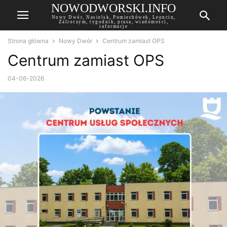
NOWODWORSKI.INFO
Nowy Dwór, Nasielsk, Pomiechówek, Leoncin,
Zalroczym, tygodnik, prasa, wiadomości,
informacje
Strona główna
Nowy Dwór
Centrum zamiast OPS
Centrum zamiast OPS
04-06-2026