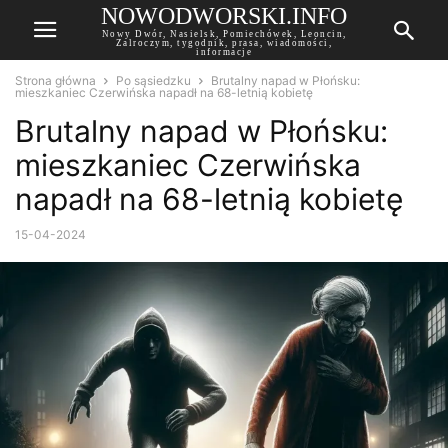
NOWODWORSKI.INFO
Nowy Dwór, Nasielsk, Pomiechówek, Leoncin,
Zalroczym, tygodnik, prasa, wiadomości,
informacje
Strona główna
Po sąsiedzku
Brutalny napad w Płońsku:
mieszkaniec Czerwińska napadł na 68-letnią kobietę
Brutalny napad w Płońsku:
mieszkaniec Czerwińska
napadł na 68-letnią kobietę
15-04-2024