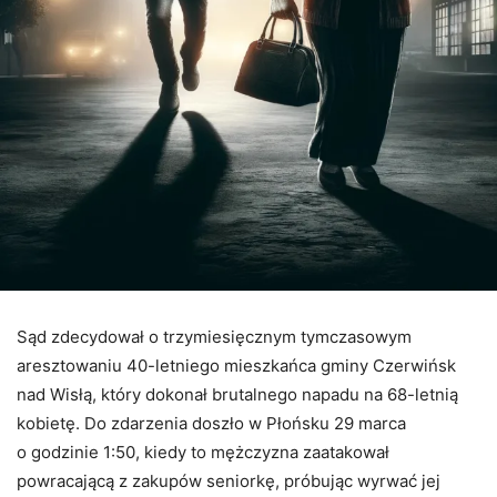
Sąd zdecydował o trzymiesięcznym tymczasowym
aresztowaniu 40-letniego mieszkańca gminy Czerwińsk
nad Wisłą, który dokonał brutalnego napadu na 68-letnią
kobietę. Do zdarzenia doszło w Płońsku 29 marca
o godzinie 1:50, kiedy to mężczyzna zaatakował
powracającą z zakupów seniorkę, próbując wyrwać jej