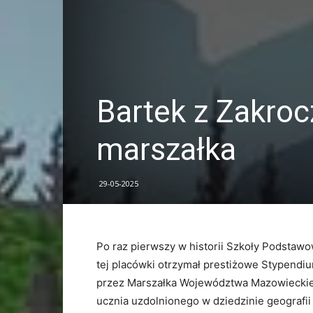
Bartek z Zakroc
marszałka
29-05-2025
Po raz pierwszy w historii Szkoły Podstaw
tej placówki otrzymał prestiżowe Stypend
przez Marszałka Województwa Mazowieckiego
ucznia uzdolnionego w dziedzinie geografii 