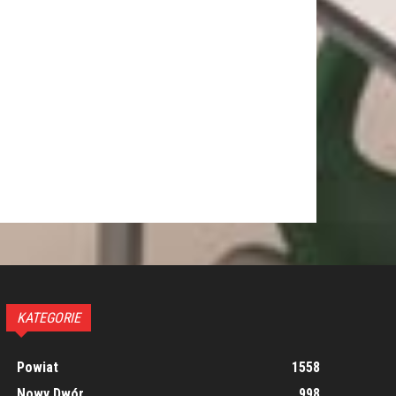
KATEGORIE
Powiat
1558
Nowy Dwór
998