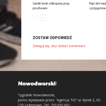
Carski bruk odkopany przy
Pięć dni nau
prochowni
i przygotow
ZOSTAW ODPOWIEDŹ
Zaloguj się, aby dodać komentarz
Tygodnik Nowodworski,
pismo wydawane przez: "Agencja TiO" ul. Rynek 2, 05-
120 Legionowo, Tel.: 733 055 002