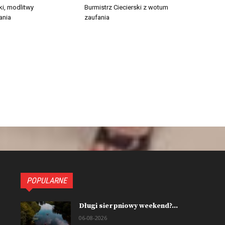
ki, modlitwy
Burmistrz Ciecierski z wotum
ania
zaufania
POPULARNE
Długi sierpniowy weekend?...
06-08-2026