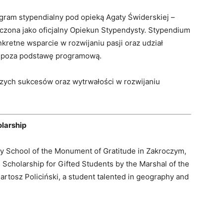
gram stypendialny pod opieką Agaty Świderskiej –
naczona jako oficjalny Opiekun Stypendysty. Stypendium
nkretne wsparcie w rozwijaniu pasji oraz udział
h poza podstawę programową.
szych sukcesów oraz wytrwałości w rozwijaniu
larship
mary School of the Monument of Gratitude in Zakroczym,
Scholarship for Gifted Students by the Marshal of the
rtosz Policiński, a student talented in geography and