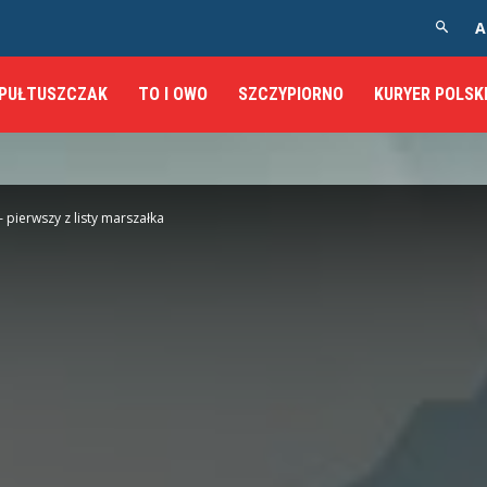
A
PUŁTUSZCZAK
TO I OWO
SZCZYPIORNO
KURYER POLSK
 pierwszy z listy marszałka